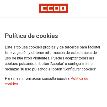
Convocatoria de sustitución
Política de cookies
vertical
Este sitio usa cookies propias y de terceros para facilitar
Se ha publicado en la página web del Gobierno de Cantabria
la navegación y obtener información de estadísticas de
la Resolución de 21 de febrero de 2023, del Director General
uso de nuestros visitantes. Puedes aceptar todas las
de Justicia, por la que se convoca la provisión temporal de
cookies pulsando el botón 'Aceptar' o configurarlas o
puestos de trabajo mediante sustitución
rechazar su uso pulsando el botón 'Configurar cookies'
21/02/2023.
Para más información consulta nuestra
Política de
TEMAS
cookies
Comisiones de Servicio/Sustituciones