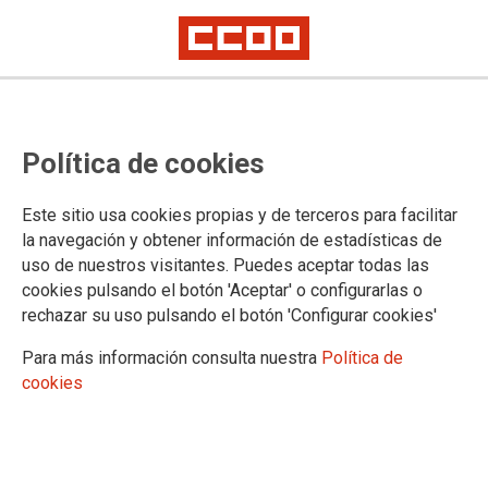
Actividades formativas del Centro
Política de cookies
de Estudios Jurídicos
Este sitio usa cookies propias y de terceros para facilitar
CCOO os damos traslado de la información recibida del
la navegación y obtener información de estadísticas de
Centro de Estudios Jurídicos con propuestas formativas
uso de nuestros visitantes. Puedes aceptar todas las
cookies pulsando el botón 'Aceptar' o configurarlas o
10/10/2022.
rechazar su uso pulsando el botón 'Configurar cookies'
TEMAS
Formación
Para más información consulta nuestra
Política de
cookies