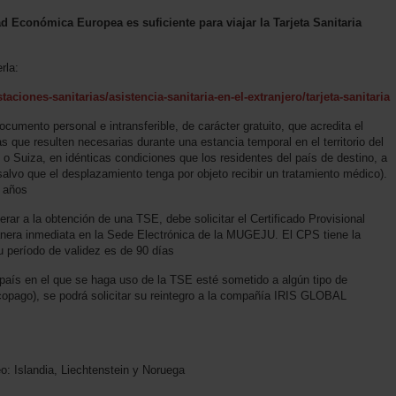
d Económica Europea es suficiente para viajar la Tarjeta Sanitaria
rla:
ciones-sanitarias/asistencia-sanitaria-en-el-extranjero/tarjeta-sanitaria
cumento personal e intransferible, de carácter gratuito, que acredita el
as que resulten necesarias durante una estancia temporal en el territorio del
Suiza, en idénticas condiciones que los residentes del país de destino, a
alvo que el desplazamiento tenga por objeto recibir un tratamiento médico).
s años
erar a la obtención de una TSE, debe solicitar el Certificado Provisional
anera inmediata en la Sede Electrónica de la MUGEJU. El CPS tiene la
u período de validez es de 90 días
país en el que se haga uso de la TSE esté sometido a algún tipo de
 (copago), se podrá solicitar su reintegro a la compañía IRIS GLOBAL
: Islandia, Liechtenstein y Noruega