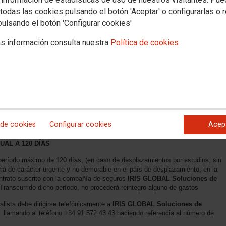
todas las cookies pulsando el botón 'Aceptar' o configurarlas o 
pulsando el botón 'Configurar cookies'
s información consulta nuestra
Política de cookies
2546
, con la
Compañía de Seguros IRIS GLOBAL
, que os adjuntamos con
 coberturas del contrato:
LA ASISTENCIA MEDICA Y ASISTENCIA EN
R COVID
 web:
 de cookies
Configurar cookies
Acep
S DESPLAZADOS TEMPORALMENTE POR RAZONES NO LABORALES,
UAL A 120 DÍAS
 período máximo de 120 días, (en caso de desplazamientos por estudios, sin
aria de carácter urgente y no demorable en el país de desplazamiento, en la
ontrato suscrito con la compañía de seguros
IRIS GLOBAL Soluciones de
Transcurrido dicho período, no procederá reintegro alguno de gastos
alista debe dirigirse telefónicamente a
IRIS GLOBAL Soluciones de
, llamando al teléfono +34 91 572 43 43 haciendo referencia al número de