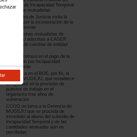
subsidio de Incapacidad Temporal
rechazar
a los y las mutualistas
La ministra de Justicia visita la
Mugeju, por la incorporación de la
nueva Gerente
Las personas mutualistas de
MUGEJU adscritas a CASER
deberán de cambiar de entidad
médica
Mugeju: retraso en el pago de la
prestación por Incapacidad
Permanente
Se publica en el BOE, por fin, la
tar
RPT de MUGEJU, que restablece
la legalidad en la provisión de
puestos de trabajo en el
organismo tras años de
vulneración
CCOO reclama a la Gerencia de
MUGEJU que se proceda de
inmediato al abono del subsidio de
Incapacidad Temporal y de las
cantidades atrasadas aún no
percibidas