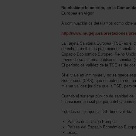
No obstante lo anterior, en la Comunida
Europea en vigor
A continuación os detallamos como obtene
http://www.mugeju.es/prestaciones/presta
La Tarjeta Sanitaria Europea (TSE) es el do
derecho a recibir las prestaciones sanitari
Espacio Económico Europeo, Reino Unido o 
través de su sistema público de sanidad (s
El período de validez de la TSE es de do
Si el viaje es inminente y no se puede esp
Sustitutorio (CPS), que se obtendrá de m
misma validez jurídica que la TSE, pero s
Cuando el sistema público de sanidad del 
financiación parcial por parte del usuario
Estados en los que la TSE tiene validez:
Países de la Unión Europea
Países del Espacio Económico Europeo
Suiza