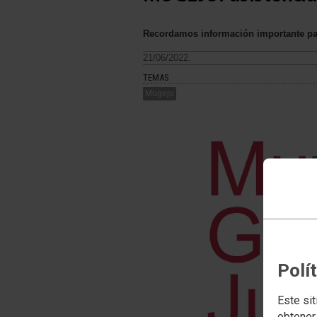
Recordamos información importante par
21/06/2022.
TEMAS
Mugeju
Polí
Este sit
obtener