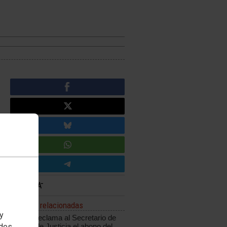
Noticias relacionadas
 y
CCOO reclama al Secretario de
edes
Estado de Justicia el abono del