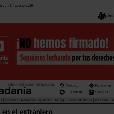
sticia
| 7 agosto 2026.
Zona
Contacto
Federación
Tu sindicato
Servicios
os
Movilidad
Normativa-Legislación
Mugeju
Personal Interino
P. Laboral
Te
 en el extranjero