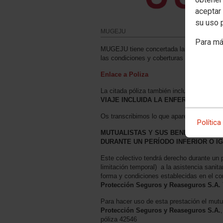
aceptar 
su uso 
MUGEJU
Para má
MUGEJU tiene concertada la
póliza nº 4
las condiciones y coberturas reflejadas
Enlace a Poliza
La citada póliza también incluye entre sus
VIAJE INCLUIDA LA ENFERMEDAD PO
Os transcribimos lo que aparece en dicha
Política
MUTUALISTAS Y SUS BENEFICIARIO
DURANTE UN PERÍODO INFERIOR O IG
Este colectivo tendrá derecho durante un
limitación temporal) a la asistencia sanit
forma y condiciones establecidas en el c
Protección Seguros y Reaseguros S.A.
Para hacer uso de esta prestación el mutu
Protección Seguros y Reaseguros S.A.
póliza 42546