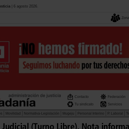
sticia
| 6 agosto 2026.
Zona
Contacto
Federación
Tu sindicato
Servicios
os
Movilidad
Normativa-Legislación
Mugeju
Personal Interino
P. Laboral
Te
 Judicial (Turno Libre). Nota inform