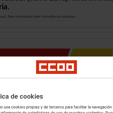
ia.
lliure). Nota informativa sobre l'excedència voluntària
tica de cookies
io usa cookies propias y de terceros para facilitar la navegación
 información de estadísticas de uso de nuestros visitantes. Pu