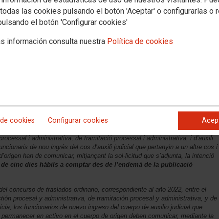
cia una nota informativa
sobre l'excedència voluntària corresponent al procés
todas las cookies pulsando el botón 'Aceptar' o configurarlas o 
processal i administrativa de l'Administració de justícia, torn lliure:
pulsando el botón 'Configurar cookies'
usticia una nota informativa
sobre la excedencia voluntaria correspondiente
 cuerpo de tramitación procesal y administrativa de la Administración de
s información consulta nuestra
Política de cookies
l del cos d’auxili judicial que ha superat les proves selectives
15 de gener, i que vol romandre en un altre cos de l’Administració de
nal del cuerpo de auxilio judicial que ha superado las pruebas selectivas
de 15 de enero, y que desea permanecer en otro cuerpo de la
 de cookies
Configurar cookies
Acep
laces del concurs de trasllats ordinari, corresponent a l’any 2022, entre el
ocessal i administrativa, de tramitació processal i administrativa, i d’auxili
funcionaris de nou ingrés del cos d’auxili judicial que pertanyin a un altre cos i
’origen han de comunicar, mitjançant la sol·licitud que s’adjunta, la intenció
i de cinc dies hàbils a comptar des de l’endemà de la publicació
s del concurso de traslados ordinario, correspondiente al año 2022, entre el
tión procesal y administrativa, de tramitación procesal y administrativa, y de
ticia, los funcionarios de nuevo ingreso del cuerpo de auxilio judicial que
 permanecer en activo en el cuerpo de origen deben comunicar, mediante la