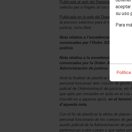
Publicada al web del Departament de Justí
aceptar 
selectiu per a l'ingrés al cos de tramitació 
su uso 
Publicada en la web del Departamento de J
al proceso selectivo para el ingreso en el
Para má
justicia, turno libre:
Nota relativa a l’excedència del persona
convocades per l’Ordre JUS/60/2020, de 
justícia
Nota relativa a la excedencia del perso
convocadas por la Orden JUS/60/2020, 
Administración de justicia
Política
Amb la finalitat de planificar l’oferta de p
personal funcionari dels cossos de gestió pr
judicial de l’Administració de justícia, els 
que optin per romandre en actiu en el cos d
d’acollir-se a aquesta opció,
en el termin
d’aquesta nota.
Con el fin de planificar la oferta de plaza
personal funcionario de los cuerpos de ges
auxilio judicial de la Administración de jus
pertenezcan a otro cuerpo y que opten por