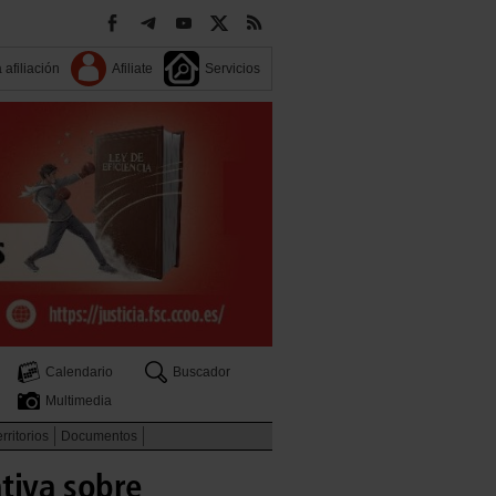
 afiliación
Afiliate
Servicios
Calendario
Buscador
Multimedia
rritorios
Documentos
ativa sobre