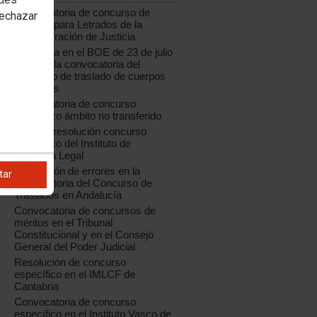
Convocatoria de concurso de
rechazar
traslado para Letrados de la
Administración de Justicia
Publicada en el BOE de 23 de julio
de 2018 la convocatoria del
concurso de traslado de cuerpos
generales
Convocatoria de concurso
específico ámbito no transferido
Aragón: resolución concurso
específico del Instituto de
Medicina Legal
Corrección de errores en la
tar
convocatoria del Concurso de
Traslados en Andalucía
Convocatoria de concursos de
méritos en el Tribunal
Constitucional y en el Consejo
General del Poder Judicial
Resolución de concurso
específico en el IMLCF de
Cantabria
Convocatoria de concurso
específico en el Instituto Vasco de