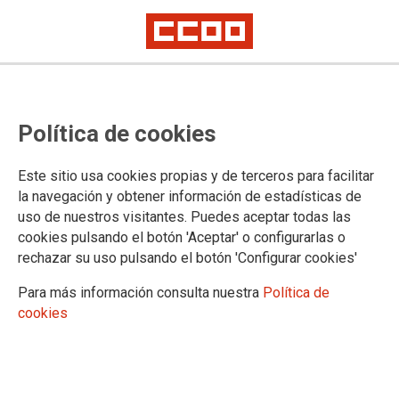
BORSA INTERINS PROVINCIA
Política de cookies
BARCELONA ADJUDICACIÓ
PLACES TPA. TOMA DE POSESIÓN
Este sitio usa cookies propias y de terceros para facilitar
7 JUNIO
la navegación y obtener información de estadísticas de
uso de nuestros visitantes. Puedes aceptar todas las
BOLSA INTERINOS PROVINCIA BARCELONA ADJUDICACIÓN DE
cookies pulsando el botón 'Aceptar' o configurarlas o
PLAZAS TPA
rechazar su uso pulsando el botón 'Configurar cookies'
Para más información consulta nuestra
Política de
27/05/2022.
cookies
TEMAS
Personal Interino