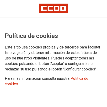
METGE FORENSE - OFERTA
Política de cookies
COMISSIÓ DE SERVEIS CS 12/2022
A BADALONA
Este sitio usa cookies propias y de terceros para facilitar
la navegación y obtener información de estadísticas de
uso de nuestros visitantes. Puedes aceptar todas las
21/03/2022.
cookies pulsando el botón 'Aceptar' o configurarlas o
rechazar su uso pulsando el botón 'Configurar cookies'
TEMAS
Comisiones de Servicio/Sustituciones
Cuerpos Especiales
Para más información consulta nuestra
Política de
cookies