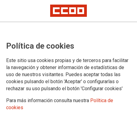
Convocatoria de sustituciones
Política de cookies
verticales
Este sitio usa cookies propias y de terceros para facilitar
Se ha publicado en la página web del Gobierno de Cantabria
la navegación y obtener información de estadísticas de
la Resolución de 25 de febrero de 2022, del Director General
uso de nuestros visitantes. Puedes aceptar todas las
de Justicia, por la que se convoca la provisión temporal de
cookies pulsando el botón 'Aceptar' o configurarlas o
puestos de trabajo mediante sustitución
rechazar su uso pulsando el botón 'Configurar cookies'
25/02/2022.
Para más información consulta nuestra
Política de
TEMAS
cookies
Comisiones de Servicio/Sustituciones