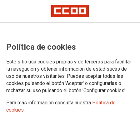
Convocatoria de comisiones de
Política de cookies
servicio en Comunitat Valenciana
Este sitio usa cookies propias y de terceros para facilitar
La Dirección General de Justicia de Valencia ha publicado en
la navegación y obtener información de estadísticas de
el día de hoy en su web la Resolución de 18 de enero de
uso de nuestros visitantes. Puedes aceptar todas las
2022 que oferta plazas en Comisiones de Servicios para la
cookies pulsando el botón 'Aceptar' o configurarlas o
Comunitat Valenciana.
rechazar su uso pulsando el botón 'Configurar cookies'
19/01/2022.
Para más información consulta nuestra
Política de
TEMAS
cookies
Comisiones de Servicio/Sustituciones