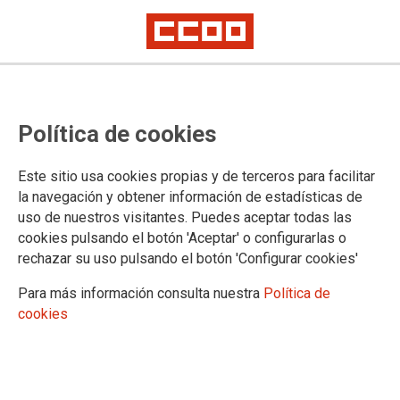
Personal Laboral: OEP 2021, un
Política de cookies
esfuerzo escaso
Este sitio usa cookies propias y de terceros para facilitar
El miercoles pasado, día 14, ha tenido lugar la segunda
la navegación y obtener información de estadísticas de
reunión de la Comisión Técnica de Temporalidad y Empleo
uso de nuestros visitantes. Puedes aceptar todas las
derivada de la Mesa General de Negociación de la AGE en
cookies pulsando el botón 'Aceptar' o configurarlas o
donde, como única cuestión, se ha estado trabajando sobre
rechazar su uso pulsando el botón 'Configurar cookies'
el Real Decreto de Oferta de Empleo Público para el año
2021.
Para más información consulta nuestra
Política de
cookies
21/07/2021.
TEMAS
Personal Laboral
Oposiciones