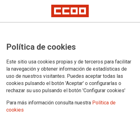
Convocatoria del Plan de
Política de cookies
Formación del CEARC del segundo
semestre de 2021
Este sitio usa cookies propias y de terceros para facilitar
la navegación y obtener información de estadísticas de
uso de nuestros visitantes. Puedes aceptar todas las
Hoy se ha publicado, en edición extraordinaria del Boletín
cookies pulsando el botón 'Aceptar' o configurarlas o
Oficial de Cantabria, la Convocatoria del Plan de Formación
rechazar su uso pulsando el botón 'Configurar cookies'
para el Empleo, para el personal del Gobierno de Cantabria,
del segundo semestre de 2021, del Centro de Estudios de la
Para más información consulta nuestra
Política de
Administración Pública Regional de Cantabria
cookies
29/06/2021.
TEMAS
Formación