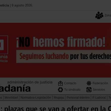
sticia
| 9 agosto 2026.
Zona
Contacto
Federación
Tu sindicato
Servicios
os
Movilidad
Normativa-Legislación
Mugeju
Personal Interino
P. Laboral
Te
: plazas que se van a ofertar en l