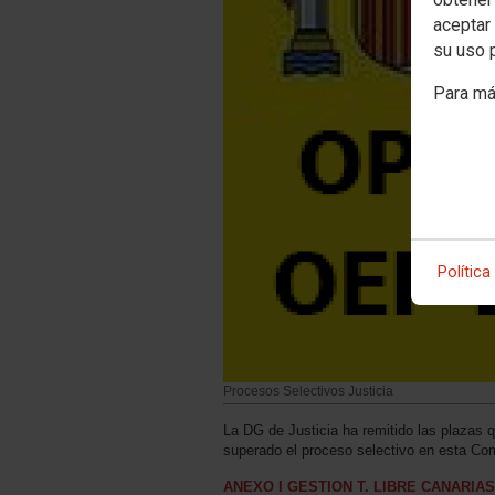
aceptar 
su uso 
Para má
Política
Procesos Selectivos Justicia
La DG de Justicia ha remitido las plazas 
superado el proceso selectivo en esta Co
ANEXO I GESTION T. LIBRE CANARIAS