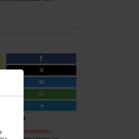
Noticias relacionadas
 y
edes
Oposiciones Letrados: se