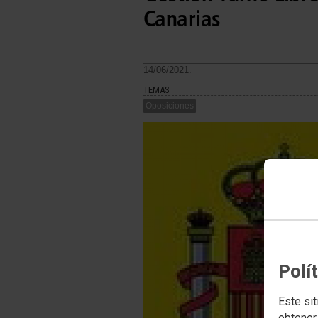
Canarias
14/06/2021.
TEMAS
Oposiciones
Polí
Este sit
obtener