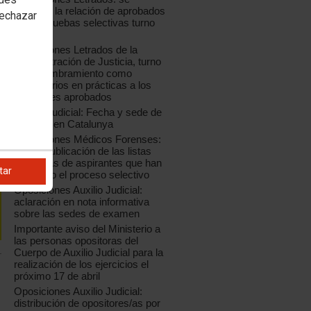
modifica la relación de aprobados
rechazar
de las pruebas selectivas turno
libre
Oposiciones Letrados de la
Administración de Justicia, turno
libre: nombramiento como
funcionarios en prácticas a los
opositores aprobados
Auxilio Judicial: Fecha y sede de
examen en Catalunya
Oposiciones Médicos Forenses:
nueva publicación de las listas
definitivas de aspirantes que han
tar
superado el proceso selectivo
Oposiciones Auxilio Judicial:
aclaración en nota informativa
sobre las sedes de examen
Importante aviso del Ministerio a
las personas opositoras del
Cuerpo de Auxilio Judicial para la
realización de los ejercicios el
próximo 17 de abril
Oposiciones Auxilio Judicial:
distribución de opositores/as por