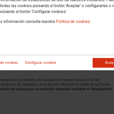
todas las cookies pulsando el botón 'Aceptar' o configurarlas o 
pulsando el botón 'Configurar cookies'
s información consulta nuestra
Política de cookies
 de cookies
Configurar cookies
Acep
mos la Orden del Ministerio de Justicia
ncremento de las plantillas del Juzgado de Primera Instancia nº10 de
Autónoma de Cantabria y de la Sección Territorial de Laredo de la Fiscalía.
ertarán las plazas para su provisión temporal mediante el otorgamiento