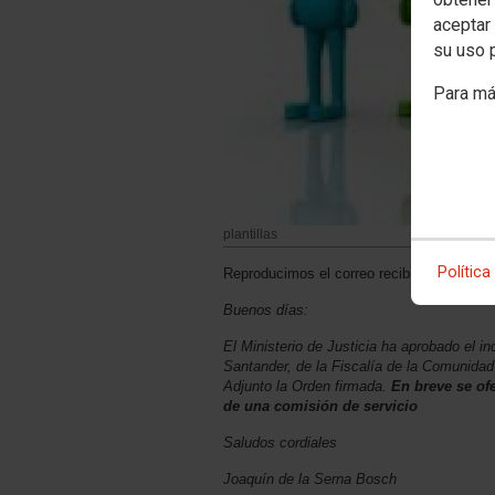
aceptar 
su uso 
Para má
plantillas
Política
Reproducimos el correo recibido y adjunta
Buenos días:
El Ministerio de Justicia ha aprobado el i
Santander, de la Fiscalía de la Comunidad 
Adjunto la Orden firmada.
En breve se of
de una comisión de servicio
Saludos cordiales
Joaquín de la Serna Bosch