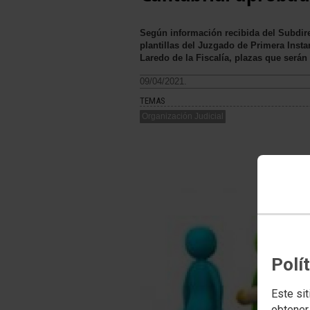
Según información recibida del Subdirec
plantillas del Juzgado de Primera Insta
Laredo de la Fiscalía, plazas que será
09/04/2021.
TEMAS
Organización Judicial
Polí
Este sit
obtener