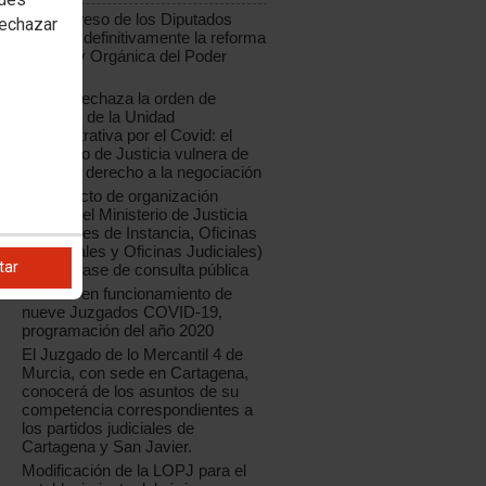
El Congreso de los Diputados
rechazar
aprueba definitivamente la reforma
de la Ley Orgánica del Poder
Judicial
CCOO rechaza la orden de
creación de la Unidad
Administrativa por el Covid: el
Ministerio de Justicia vulnera de
nuevo el derecho a la negociación
El proyecto de organización
judicial del Ministerio de Justicia
(Tribunales de Instancia, Oficinas
Municipales y Oficinas Judiciales)
tar
está en fase de consulta pública
Entrada en funcionamiento de
nueve Juzgados COVID-19,
programación del año 2020
El Juzgado de lo Mercantil 4 de
Murcia, con sede en Cartagena,
conocerá de los asuntos de su
competencia correspondientes a
los partidos judiciales de
Cartagena y San Javier.
Modificación de la LOPJ para el