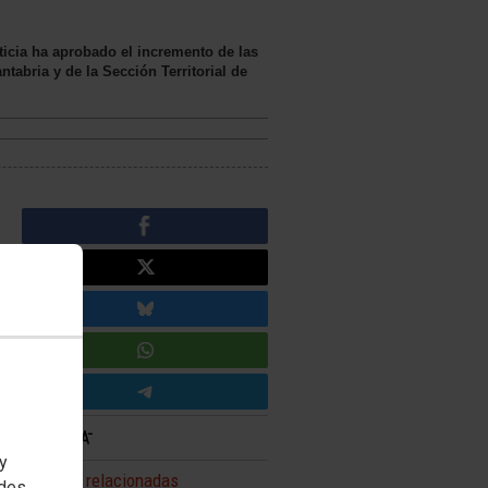
ticia ha aprobado el incremento de las
tabria y de la Sección Territorial de
 y
Noticias relacionadas
edes