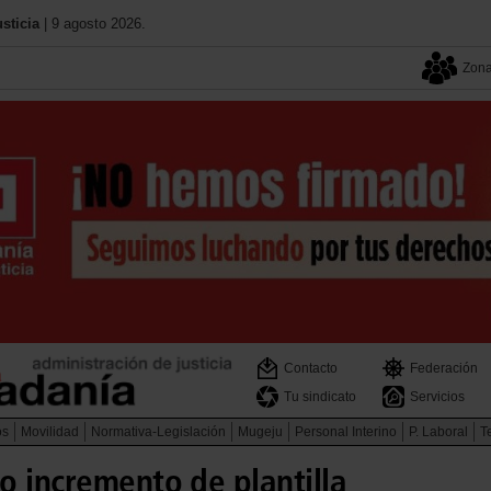
sticia
| 9 agosto 2026.
Zona
Contacto
Federación
Tu sindicato
Servicios
os
Movilidad
Normativa-Legislación
Mugeju
Personal Interino
P. Laboral
Te
o incremento de plantilla