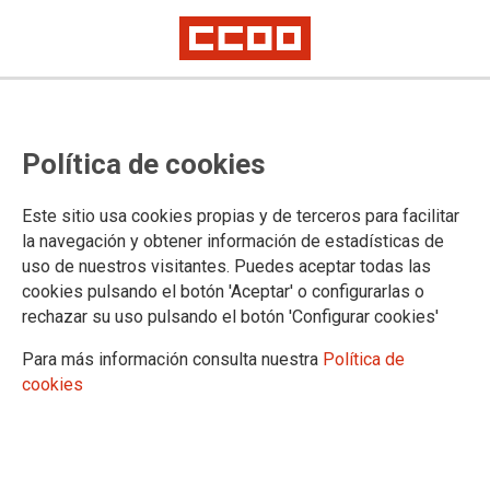
País Vasco: resolución concurso
Política de cookies
específico IML
Este sitio usa cookies propias y de terceros para facilitar
Publicado en el BOE de 25 de marzo.
la navegación y obtener información de estadísticas de
uso de nuestros visitantes. Puedes aceptar todas las
25/03/2021.
cookies pulsando el botón 'Aceptar' o configurarlas o
TEMAS
rechazar su uso pulsando el botón 'Configurar cookies'
Concursos
Para más información consulta nuestra
Política de
cookies