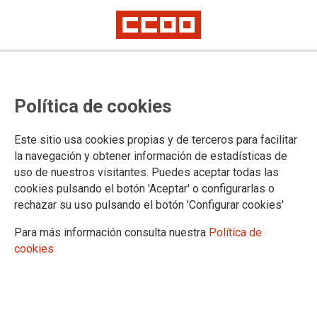
Convocatoria de comisiones de
Política de cookies
servicio en la Comunitat
Valenciana
Este sitio usa cookies propias y de terceros para facilitar
la navegación y obtener información de estadísticas de
uso de nuestros visitantes. Puedes aceptar todas las
La Dirección General de Justicia de la Comunitat Valenciana
cookies pulsando el botón 'Aceptar' o configurarlas o
ha publicado en el día de hoy en su página web la
rechazar su uso pulsando el botón 'Configurar cookies'
Resolución de 3 de marzo de 2021 por la que se ofertan
plazas, para su provision temporal mediante comisión de
Para más información consulta nuestra
Política de
servicio, en la Administración de Justicia en dicho ámbito
cookies
territorial.
03/03/2021.
TEMAS
Comisiones de Servicio/Sustituciones