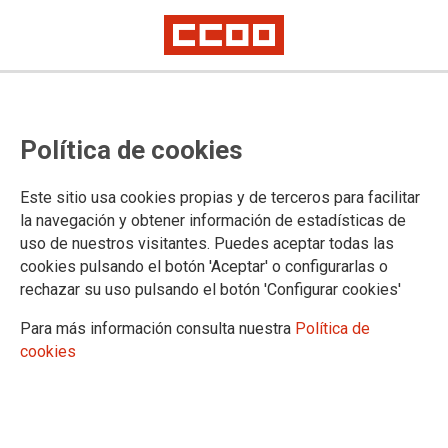
Comisiones de Servicio
Oferta de comisiones de servicio
Política de cookies
en Murcia
Este sitio usa cookies propias y de terceros para facilitar
la navegación y obtener información de estadísticas de
Se ha publicado en la página web del Ministerio de Justicia la
uso de nuestros visitantes. Puedes aceptar todas las
oferta en comisión de servicio 01/2021 de puestos de trabajo
cookies pulsando el botón 'Aceptar' o configurarlas o
como consecuencia de la entrada en funcionamiento del
rechazar su uso pulsando el botón 'Configurar cookies'
Juzgado de Primera Instancia e Instrucción nº 7 de Molina de
Segura (Murcia)
Para más información consulta nuestra
Política de
cookies
26/02/2021.
TEMAS
Comisiones de Servicio/Sustituciones