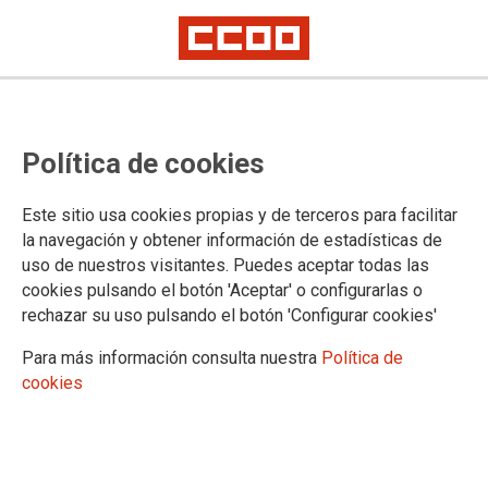
Comisiones de Servicio en Andalucía
Andalucía: convocatoria de
Política de cookies
comisiones de Servicio en Huelva
y Cádiz
Este sitio usa cookies propias y de terceros para facilitar
la navegación y obtener información de estadísticas de
uso de nuestros visitantes. Puedes aceptar todas las
cookies pulsando el botón 'Aceptar' o configurarlas o
25/02/2021.
rechazar su uso pulsando el botón 'Configurar cookies'
TEMAS
Para más información consulta nuestra
Política de
Comisiones de Servicio/Sustituciones
cookies