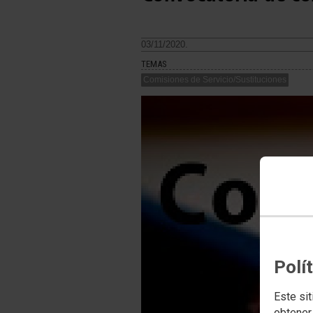
03/11/2020.
TEMAS
Comisiones de Servicio/Sustituciones
Polí
Este sit
obtener