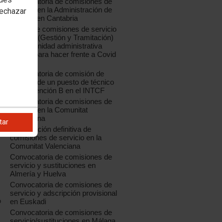
Convocatoria de comisiones de
servicio en la Administración de
rechazar
Justicia en Cantabria
Oferta de comisiones de servicio
04/2020 (Gestión y Tramitación)
para la unidad administrativa
creada para hacer frente a Covid
19
Convocatoria de comisión de
servicio de un puesto de técnico
de Prevención B en el INTCF
Convocatoria de comisiones de
servicio en la Comunitat
e
Valenciana
tar
e
Adjudicación definitiva de
comisiones de servicio en la
Comunitat Valenciana
Convocatoria de comisiones de
servicio y sustituciones en
Almería y Huelva
Convocatoria de comisiones de
servicio y adscripción provisional
o
en Euskadi
Convocatoria de comisiones de
servicio/sustituciones en Málaga