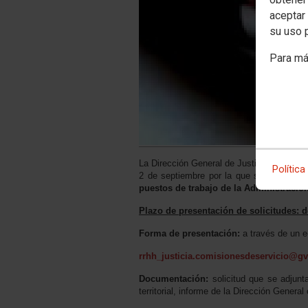
aceptar 
su uso 
Para má
La Dirección General de Justicia de la Co
Política
2 de septiembre por la que se ofertan p
puestos de trabajo de la Administración
Plazo de presentación de solicitudes: d
Forma de presentación:
a través de un e-
rrhh_justicia.comisionesdeservicio@gv
Documentación:
solicitud que se adjunta
territorial, informe de la Dirección General