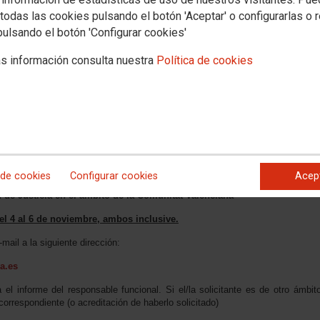
todas las cookies pulsando el botón 'Aceptar' o configurarlas o 
pulsando el botón 'Configurar cookies'
s información consulta nuestra
Política de cookies
munitat Valenciana ha publicado en el día de hoy, en su web, la Resolución d
 de cookies
Configurar cookies
Acep
lazas, en régimen de comisión de servicios, para la
cobertura temporal d
 de Justicia en el ámbito de la Comunitat Valenciana
el 4 al 6 de noviembre, ambos inclusive.
mail a la siguiente dirección:
a.es
 el informe del responsable funcional. Si el/la solicitante es de otro ámbit
 correspondiente (o acreditación de haberlo solicitado)