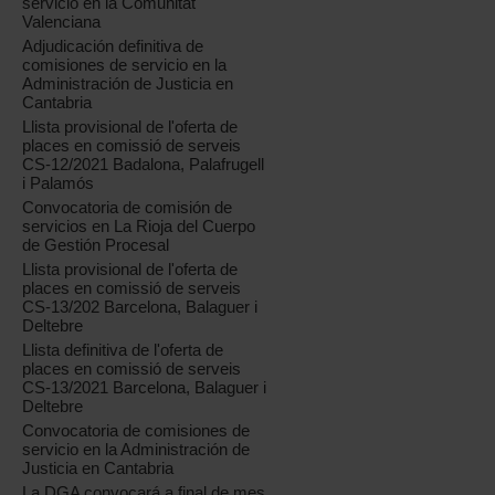
servicio en la Comunitat
Valenciana
Adjudicación definitiva de
comisiones de servicio en la
Administración de Justicia en
Cantabria
Llista provisional de l'oferta de
places en comissió de serveis
CS-12/2021 Badalona, Palafrugell
i Palamós
Convocatoria de comisión de
servicios en La Rioja del Cuerpo
de Gestión Procesal
Llista provisional de l'oferta de
places en comissió de serveis
CS-13/202 Barcelona, Balaguer i
Deltebre
Llista definitiva de l'oferta de
places en comissió de serveis
CS-13/2021 Barcelona, Balaguer i
Deltebre
Convocatoria de comisiones de
servicio en la Administración de
Justicia en Cantabria
La DGA convocará a final de mes