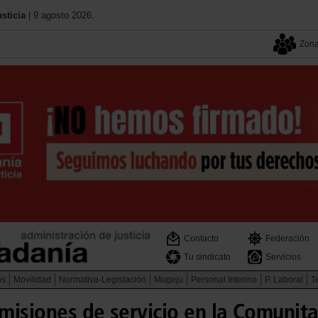
sticia
| 9 agosto 2026.
Zona
Contacto
Federación
Tu sindicato
Servicios
os
Movilidad
Normativa-Legislación
Mugeju
Personal Interino
P. Laboral
Te
misiones de servicio en la Comunita