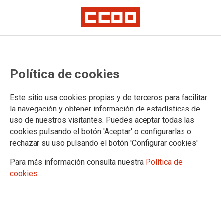
04/08/2026
COMUNIDAD DE MADRID
Política de cookies
LA PRESIÓN DE CCOO
LOGRA QUE LA CONSEJERIA DE JUSTICIA SE VEA
Este sitio usa cookies propias y de terceros para facilitar
OBLIGADA A SUSPENDER, al menos de
la navegación y obtener información de estadísticas de
momento, SU PRETENSIÓN DE TRASPASAR
uso de nuestros visitantes. Puedes aceptar todas las
TRABAJADORES/AS DE ALGUNOS SERVICIOS
cookies pulsando el botón 'Aceptar' o configurarlas o
COMUNES A OTROS MEDIANTE LA
rechazar su uso pulsando el botón 'Configurar cookies'
MODIFICACIÓN DE RPTS.
Para más información consulta nuestra
Política de
La firmeza negociadora de CCOO TAMBIÉN CONSIGUE QUE LA
cookies
CONSEJERÍA RECONOZCA PERMISOS RETRIBUIDOS AL
PERSONAL DE JUSTICIA AFECTADO POR LOS INCENDIOS tras
nuestras contundentes denuncias de su intención de obligar a este
personal a recuperar el tiempo que no haya podido trabajar por estar
confinado o evacuado.