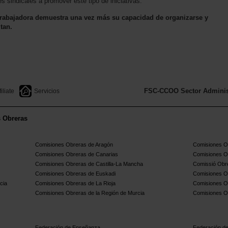
sindicales a promover este tipo de iniciativas.
rabajadora demuestra una vez más su capacidad de organizarse y
tan.
FSC-CCOO Sector Administ
filiate
Servicios
s Obreras
Comisiones Obreras de Aragón
Comisiones Ob
Comisiones Obreras de Canarias
Comisiones O
Comisiones Obreras de Castilla-La Mancha
Comissió Obre
Comisiones Obreras de Euskadi
Comisiones O
cia
Comisiones Obreras de La Rioja
Comisiones O
Comisiones Obreras de la Región de Murcia
Comisiones O
Federación de Enseñanza
Federación de