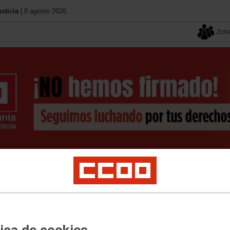
sticia
| 8 agosto 2026.
Zona
Contacto
Federación
Tu sindicato
Servicios
os
Movilidad
Normativa-Legislación
Mugeju
Personal Interino
P. Laboral
Te
tica de cookies