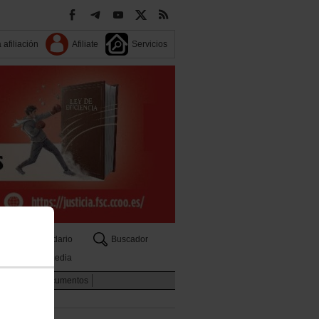
 afiliación
Afiliate
Servicios
Calendario
Buscador
Multimedia
rritorios
Documentos