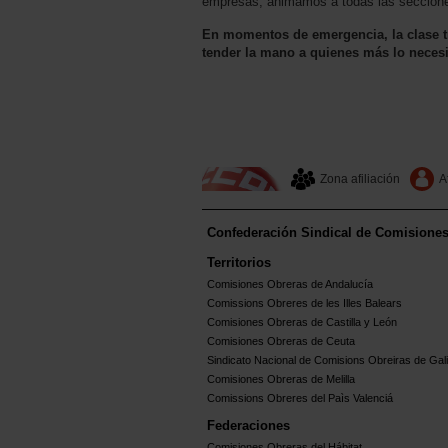
empresas, animamos a todas las secciones 
En momentos de emergencia, la clase t
tender la mano a quienes más lo necesi
Zona afiliación
A
Confederación Sindical de Comisione
Territorios
Comisiones Obreras de Andalucía
Comissions Obreres de les Illes Balears
Comisiones Obreras de Castilla y León
Comisiones Obreras de Ceuta
Sindicato Nacional de Comisions Obreiras de Gali
Comisiones Obreras de Melilla
Comissions Obreres del Paìs Valenciá
Federaciones
Comisiones Obreras del Hábitat