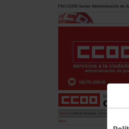
FSC-CCOO Sector Administración de Ju
Inicio
Últimas Noticias
Procesos Selectiv
Inicio
Polí