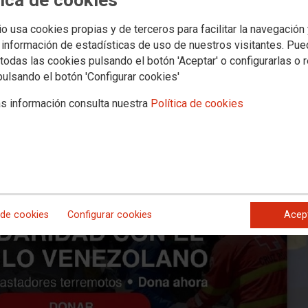
pueblo venezolano tras los terremo
io usa cookies propias y de terceros para facilitar la navegación
 información de estadísticas de uso de nuestros visitantes. Pu
todas las cookies pulsando el botón 'Aceptar' o configurarlas o 
 para apoyar a las personas afectadas por los devastadores terremoto
pulsando el botón 'Configurar cookies'
s información consulta nuestra
Política de cookies
 de cookies
Configurar cookies
Acep