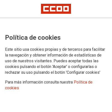
Oposiciones a Cuerpos Generales,
Política de cookies
turno libre: personas admitidas y
excluidas, tribunales calificadores
Este sitio usa cookies propias y de terceros para facilitar
y fecha del examen
la navegación y obtener información de estadísticas de
uso de nuestros visitantes. Puedes aceptar todas las
Corrección de errores concurso específico IMLs ámbito no transferido y
cookies pulsando el botón 'Aceptar' o configurarlas o
en libre designación de Tramitación País Vasco
rechazar su uso pulsando el botón 'Configurar cookies'
Anuncios de contratos de equipamiento para el INTCF y de prescripción
de depósitos judiciales
Para más información consulta nuestra
Política de
cookies
Publicado en el
BOE de hoy
12/06/2026.
TEMAS
Oposiciones