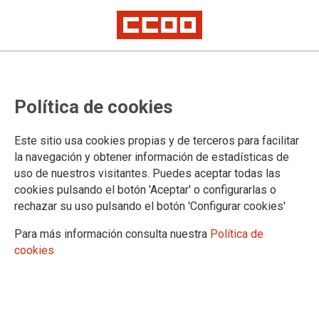
No a los ceses injustificados del
Política de cookies
personal interino de refuerzo en el
INTCF
Este sitio usa cookies propias y de terceros para facilitar
la navegación y obtener información de estadísticas de
CCOO reclama al Ministerio de Justicia la prórroga de los refuerzos del
uso de nuestros visitantes. Puedes aceptar todas las
INTyCF que vencen el 31 de mayo y el mantenimiento del personal
interino en sus puestos de refuerzo hasta que no se cubra su plaza por
cookies pulsando el botón 'Aceptar' o configurarlas o
titular
rechazar su uso pulsando el botón 'Configurar cookies'
Exigimos asimismo la publicación inmediata de la
Para más información consulta nuestra
Política de
modificación de la RPT para el incremento de los 80 puestos
cookies
de refuerzo que han de convertirse en plantilla y la
convocatoria urgente del concurso de traslado de puestos
genéricos del cuerpo de Facultativos que incluya estos
puestos además de todas las plazas vacantes