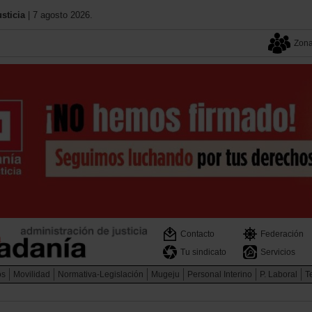
sticia
| 7 agosto 2026.
Zona
Contacto
Federación
Tu sindicato
Servicios
os
Movilidad
Normativa-Legislación
Mugeju
Personal Interino
P. Laboral
Te