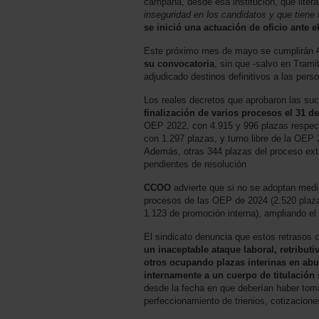
campaña, desde esa institución, que lite
inseguridad en los candidatos y que tiene u
se inició una actuación de oficio ante e
Este próximo mes de mayo se cumplirán
su convocatoria
, sin que -salvo en Trami
adjudicado destinos definitivos a las per
Los reales decretos que aprobaron las su
finalización de varios procesos el 31 d
OEP 2022, con 4.915 y 996 plazas respect
con 1.297 plazas, y turno libre de la OEP
Además, otras 344 plazas del proceso extr
pendientes de resolución
CCOO
advierte que si no se adoptan medi
procesos de las OEP de 2024 (2.520 plazas 
1.123 de promoción interna), ampliando el
El sindicato denuncia que estos retrasos c
un inaceptable ataque laboral, retribut
otros ocupando plazas interinas en ab
internamente a un cuerpo de titulación 
desde la fecha en que deberían haber toma
perfeccionamiento de trienios, cotizacione