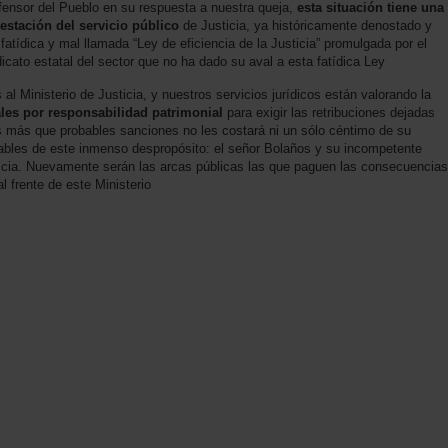
fensor del Pueblo en su respuesta a nuestra queja,
esta situación tiene una
restación del servicio público
de Justicia, ya históricamente denostado y
fatídica y mal llamada “Ley de eficiencia de la Justicia” promulgada por el
icato estatal del sector que no ha dado su aval a esta fatídica Ley
l Ministerio de Justicia, y nuestros servicios jurídicos están valorando la
les por responsabilidad patrimonial
para exigir las retribuciones dejadas
s más que probables sanciones no les costará ni un sólo céntimo de su
sables de este inmenso despropósito: el señor Bolaños y su incompetente
ticia. Nuevamente serán las arcas públicas las que paguen las consecuencias
 frente de este Ministerio