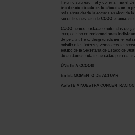
Pero no solo eso. Tal y como afirma el De
incidencia directa en la eficacia en la p
más ahora desde la entrada en vigor de la 
señor Bolaños, siendo
CCOO
el único sind
CCOO
hemos trasladado reiteradas quejas a
interposición de
reclamaciones individua
de percibir. Pero, desgraciadamente, esta
bolsillo a los únicos y verdaderos respon
equipo de la Secretaría de Estado de Jus
de su demostrada incapacidad para estar al
ÚNETE A CCOO!!!
ES EL MOMENTO DE ACTUAR
ASISTE A NUESTRA CONCENTRACIÓN