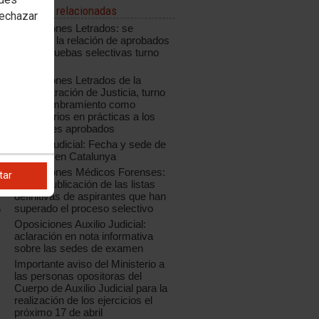
Noticias relacionadas
rechazar
Oposiciones Letrados: se
modifica la relación de aprobados
de las pruebas selectivas turno
libre
Oposiciones Letrados de la
Administración de Justicia, turno
libre: nombramiento como
funcionarios en prácticas a los
opositores aprobados
Auxilio Judicial: Fecha y sede de
examen en Catalunya
Oposiciones Médicos Forenses:
tar
nueva publicación de las listas
definitivas de aspirantes que han
superado el proceso selectivo
e
Oposiciones Auxilio Judicial:
aclaración en nota informativa
sobre las sedes de examen
Importante aviso del Ministerio a
las personas opositoras del
Cuerpo de Auxilio Judicial para la
realización de los ejercicios el
próximo 17 de abril