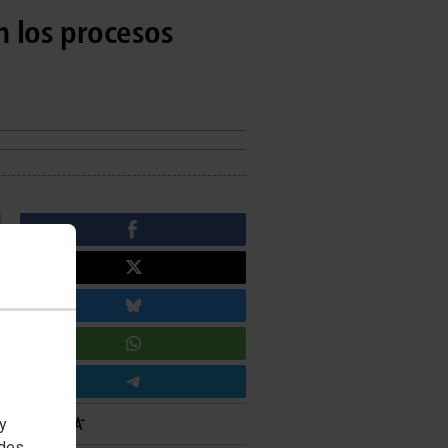
n los procesos
 y
edes