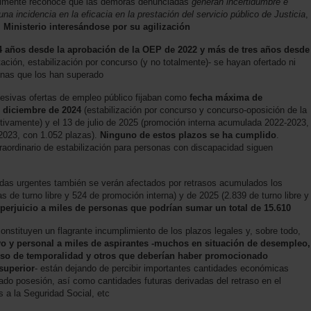
ralmente reconoce que las demoras denunciadas
generan incertidumbre e
na incidencia en la eficacia en la prestación del servicio público de Justicia
,
l Ministerio interesándose por su agilización
4 años desde la aprobación de la OEP de 2022 y más de tres años desde
tación, estabilización por concurso (y no totalmente)- se hayan ofertado ni
sonas que los han superado
cesivas ofertas de empleo público fijaban como
fecha máxima de
e diciembre de 2024
(estabilización por concurso y concurso-oposición de la
ivamente) y el 13 de julio de 2025 (promoción interna acumulada 2022-2023,
 2023, con 1.052 plazas).
Ninguno de estos plazos se ha cumplido
.
aordinario de estabilización para personas con discapacidad siguen
das urgentes también se verán afectados por retrasos acumulados los
de turno libre y 524 de promoción interna) y de 2025 (2.839 de turno libre y
perjuicio a miles de personas que podrían sumar un total de 15.610
onstituyen un flagrante incumplimiento de los plazos legales y, sobre todo,
ivo y personal a miles de aspirantes -muchos en situación de desempleo,
uso de temporalidad y otros que deberían haber promocionado
superior
- están dejando de percibir importantes cantidades económicas
do posesión, así como cantidades futuras derivadas del retraso en el
s a la Seguridad Social, etc