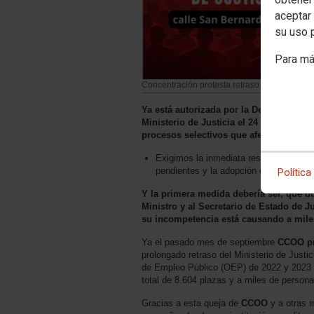
aceptar 
su uso 
Para má
Concentración protesta retraso procesos sele
Ya está autorizada por la Delegación d
Ministerio de Justicia el 24 de febrero 
procesos selectivos que afecta a más d
Exigimos la inmediata resolución de to
pendientes y la adopción de medidas q
Política
Y la primera medida debería ser, qué du
Ministro y al Secretario de Estado de J
su incompetencia está causando a miles
Ya el pasado mes de septiembre
CCOO pr
prolongado retraso del Ministerio de Justi
de Empleo Público (OEP) de 2022 y 2023 e
total de 8.604 plazas y a miles de person
Gracias a esta queja de
CCOO
y a otras 