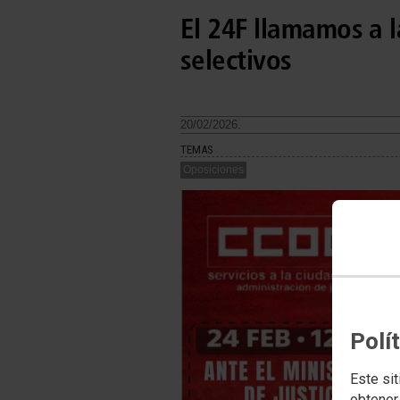
El 24F llamamos a l
selectivos
20/02/2026.
TEMAS
Oposiciones
Polí
Este sit
obtener