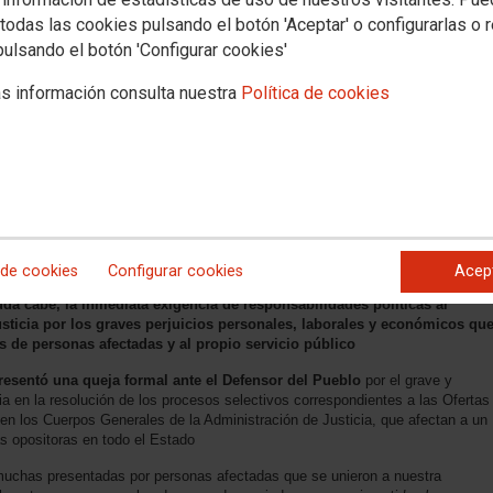
todas las cookies pulsando el botón 'Aceptar' o configurarlas o 
pulsando el botón 'Configurar cookies'
s información consulta nuestra
Política de cookies
ctivos
el Gobierno la gran concentración convocada por CCOO ante el
a las 12,30 horas contra el inadmisible retraso en la resolución de los
e 8.600 plazas
dos los procesos selectivos, la convocatoria de los concursos de traslado
ue impidan que estos retrasos vuelvan a repetirse
 de cookies
Configurar cookies
Acep
da cabe, la inmediata exigencia de responsabilidades políticas al
usticia por los graves perjuicios personales, laborales y económicos qu
 de personas afectadas y al propio servicio público
esentó una queja formal ante el Defensor del Pueblo
por el grave y
cia en la resolución de los procesos selectivos correspondientes a las Ofertas
n los Cuerpos Generales de la Administración de Justicia, que afectan a un
as opositoras en todo el Estado
muchas presentadas por personas afectadas que se unieron a nuestra