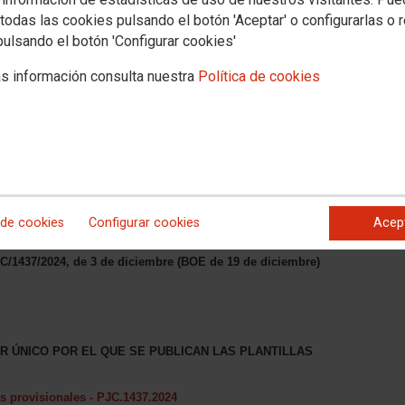
todas las cookies pulsando el botón 'Aceptar' o configurarlas o 
pulsando el botón 'Configurar cookies'
s información consulta nuestra
Política de cookies
 de cookies
Configurar cookies
Acep
PJC/1437/2024, de 3 de diciembre (BOE de 19 de diciembre)
R ÚNICO POR EL QUE SE PUBLICAN LAS PLANTILLAS
as provisionales - PJC.1437.2024