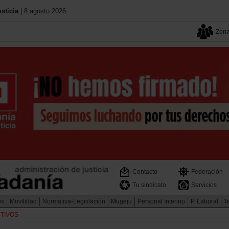
sticia
| 8 agosto 2026.
Zona
Contacto
Federación
Tu sindicato
Servicios
os
Movilidad
Normativa-Legislación
Mugeju
Personal Interino
P. Laboral
Te
TIVOS