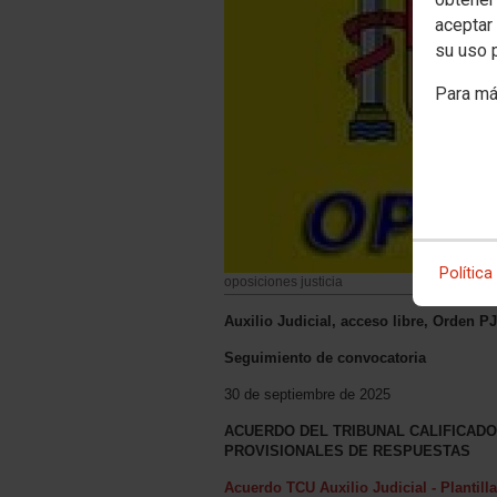
aceptar 
su uso 
Para má
Política
oposiciones justicia
Auxilio Judicial, acceso libre, Orden 
Seguimiento de convocatoria
30 de septiembre de 2025
ACUERDO DEL TRIBUNAL CALIFICADO
PROVISIONALES DE RESPUESTAS
Acuerdo TCU Auxilio Judicial - Plantill