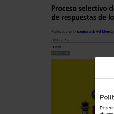
Proceso selectivo de
de respuestas de lo
Publicado en la
página web del Minister
30/09/2025.
TEMAS
Oposiciones
Polí
Este sit
obtener