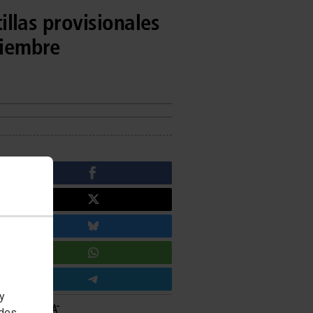
tillas provisionales
tiembre
 y
edes