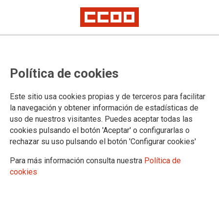
Ámbito no transferido:
Política de cookies
acoplamiento en las Oficinas
Judiciales y Oficinas Generales del
Este sitio usa cookies propias y de terceros para facilitar
Registro Civil, Fase III. Oferta de
la navegación y obtener información de estadísticas de
uso de nuestros visitantes. Puedes aceptar todas las
puestos genéricos diferenciados
cookies pulsando el botón 'Aceptar' o configurarlas o
de Cuerpos Generales
rechazar su uso pulsando el botón 'Configurar cookies'
Para más información consulta nuestra
Política de
cookies
Publicado en la página web del Ministerio de Justicia
30/09/2025.
TEMAS
Concursos
Organización Judicial
RPT