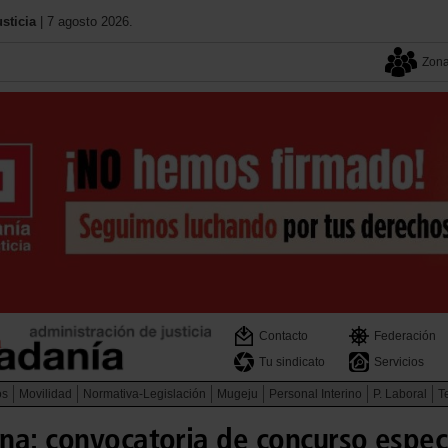
sticia
| 7 agosto 2026.
Zona
Contacto
Federación
Tu sindicato
Servicios
os
Movilidad
Normativa-Legislación
Mugeju
Personal Interino
P. Laboral
Te
na: convocatoria de concurso especí