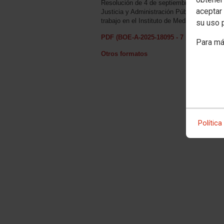
Resolución de 4 de septiembre de 2025, de
aceptar 
Justicia y Administración Pública, por la
trabajo en el Instituto de Medicina Legal 
su uso 
PDF (BOE-A-2025-18095 - 7 págs. - 230 
Para má
Otros formatos
Política