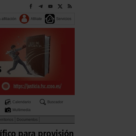
 afiliación
Afiliate
Servicios
Calendario
Buscador
Multimedia
rritorios
Documentos
fico para provisión