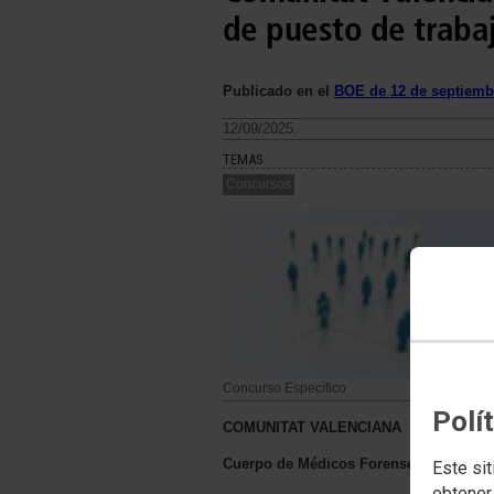
de puesto de trabaj
Publicado en el
BOE de 12 de septiemb
12/09/2025.
TEMAS
Concursos
Concurso Específico
Polí
COMUNITAT VALENCIANA
Cuerpo de Médicos Forenses y de Facult
Este sit
obtener