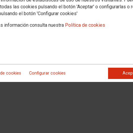
 la Dirección General de Justicia y Autogobierno, de la Conselleria de
todas las cookies pulsando el botón 'Aceptar' o configurarlas o 
 que se convoca concurso específico de méritos para la provisión de puesto de
y Ciencias Forenses de Castellón
pulsando el botón 'Configurar cookies'
KB)
s información consulta nuestra
Política de cookies
 de cookies
Configurar cookies
Acep