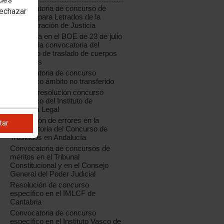
Convocatoria de concurso de
rechazar
traslado para Letrados de la
Administración de Justicia
Publicada en el BOE de 23 de julio
de 2018 la convocatoria del
concurso de traslado de cuerpos
generales
Convocatoria de concurso
específico ámbito no transferido
Aragón: resolución concurso
específico del Instituto de
Medicina Legal
Corrección de errores en la
tar
convocatoria del Concurso de
Traslados en Andalucía
Convocatoria de concursos de
méritos en el Tribunal
Constitucional y en el Consejo
General del Poder Judicial
Resolución de concurso
específico en el IMLCF de
Cantabria
Convocatoria de concurso
específico en el Instituto Vasco de