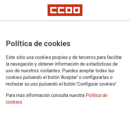
Proceso selectivo de Tramitación
Política de cookies
Procesal y Administrativa,
estabilización, concurso:
Este sitio usa cookies propias y de terceros para facilitar
publicación de listas
la navegación y obtener información de estadísticas de
uso de nuestros visitantes. Puedes aceptar todas las
complementarias
cookies pulsando el botón 'Aceptar' o configurarlas o
rechazar su uso pulsando el botón 'Configurar cookies'
Publicado en la página web del Ministerio de Justicia
Para más información consulta nuestra
Política de
cookies
09/09/2025.
TEMAS
Oposiciones