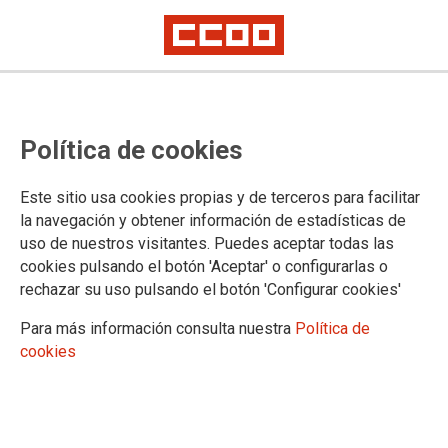
Cursos para la afiliación en
Política de cookies
colaboración con Forem Castilla y
León. Octubre 2025
Este sitio usa cookies propias y de terceros para facilitar
la navegación y obtener información de estadísticas de
uso de nuestros visitantes. Puedes aceptar todas las
Ofertamos 300 plazas en 5 cursos dirigidos a personas
cookies pulsando el botón 'Aceptar' o configurarlas o
afiliadas, que estén ocupadas o desempleadas, tanto de la
rechazar su uso pulsando el botón 'Configurar cookies'
empresa privada como de la Administración Pública
Para más información consulta nuestra
Política de
04/09/2025.
cookies
TEMAS
Formación