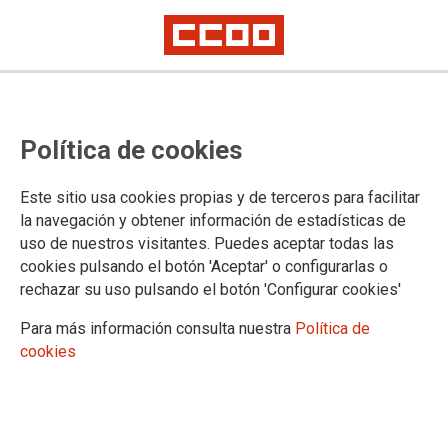
Modificación de la resolución del
Política de cookies
concurso específico para la
provisión de puestos de trabajo
Este sitio usa cookies propias y de terceros para facilitar
en el IMLCF de Valencia
la navegación y obtener información de estadísticas de
uso de nuestros visitantes. Puedes aceptar todas las
cookies pulsando el botón 'Aceptar' o configurarlas o
Publicado en el
BOE de 4 de agosto de 2025
rechazar su uso pulsando el botón 'Configurar cookies'
04/08/2025.
Para más información consulta nuestra
Política de
TEMAS
cookies
Concursos