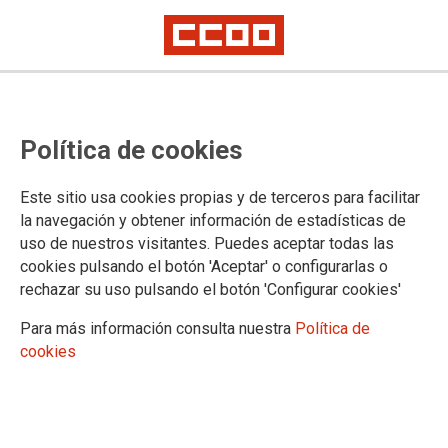
Modificación de la resolución del
Política de cookies
concurso específico para la
provisión de puestos de trabajo
Este sitio usa cookies propias y de terceros para facilitar
en el IMLCF de Valencia
la navegación y obtener información de estadísticas de
uso de nuestros visitantes. Puedes aceptar todas las
cookies pulsando el botón 'Aceptar' o configurarlas o
Publicado en el
BOE de 4 de agosto de 2025
rechazar su uso pulsando el botón 'Configurar cookies'
04/08/2025.
Para más información consulta nuestra
Política de
TEMAS
cookies
Concursos