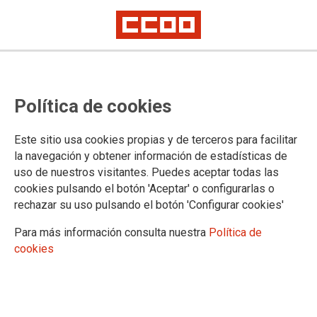
Proceso selectivo de Facultativos
Política de cookies
del IMLCF, acceso libre: plantillas
definitivas de respuestas del
Este sitio usa cookies propias y de terceros para facilitar
primer ejercicio
la navegación y obtener información de estadísticas de
uso de nuestros visitantes. Puedes aceptar todas las
cookies pulsando el botón 'Aceptar' o configurarlas o
Publicado en la
página web del Ministerio de Justicia
rechazar su uso pulsando el botón 'Configurar cookies'
29/07/2025.
Para más información consulta nuestra
Política de
TEMAS
cookies
Cuerpos Especiales
Oposiciones