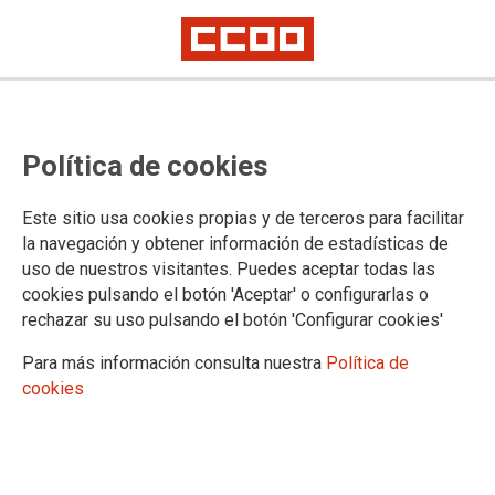
El personal titular e interino que
Política de cookies
se encuentra de licencia por
enfermedad también tiene que
Este sitio usa cookies propias y de terceros para facilitar
incrementar sus retribuciones en
la navegación y obtener información de estadísticas de
uso de nuestros visitantes. Puedes aceptar todas las
el 0,5% sin esperar a su
cookies pulsando el botón 'Aceptar' o configurarlas o
reincorporación
rechazar su uso pulsando el botón 'Configurar cookies'
Para más información consulta nuestra
Política de
cookies
Así lo dispone el art. 504.5 de la LOPJ, modificado en 2018 a
estos efectos a través de una enmienda que CCOO propuso
a los grupos parlamentarios, extensiva a todos los aumentos
retributivos y al cumplimiento de nuevos trienios durante la
baja por IT