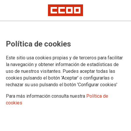
Cantabria: formación sobre
Política de cookies
adaptación de Vereda al nuevo
modelo de Oficina Judicial (solo
Este sitio usa cookies propias y de terceros para facilitar
Partidos Judiciales incluidos en la I
la navegación y obtener información de estadísticas de
uso de nuestros visitantes. Puedes aceptar todas las
Fase de implantación del NUMO)
cookies pulsando el botón 'Aceptar' o configurarlas o
rechazar su uso pulsando el botón 'Configurar cookies'
Publicado en la
página web del Gobierno de Cantabria
Para más información consulta nuestra
Política de
cookies
12/06/2025.
TEMAS
Formación