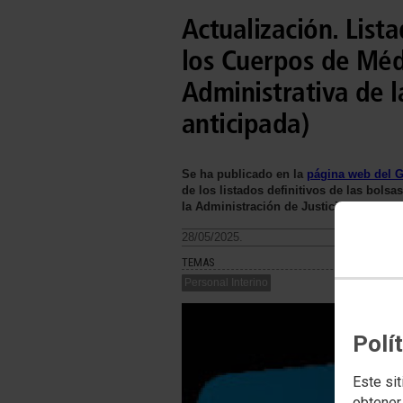
Actualización. List
los Cuerpos de Méd
Administrativa de l
anticipada)
Se ha publicado en la
página web del G
de los listados definitivos de las bols
la Administración de Justicia en Cantab
28/05/2025.
TEMAS
Personal Interino
Polí
Este sit
obtener