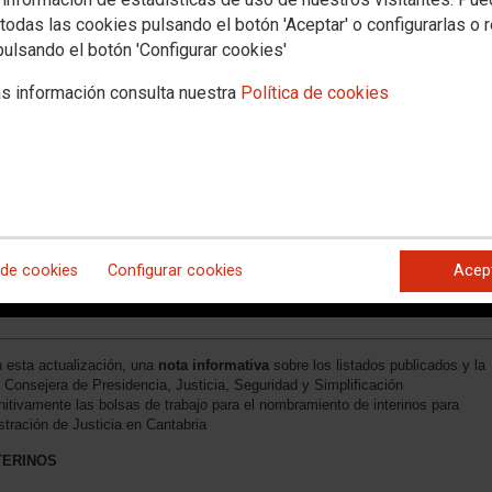
todas las cookies pulsando el botón 'Aceptar' o configurarlas o 
pulsando el botón 'Configurar cookies'
s información consulta nuestra
Política de cookies
 de cookies
Configurar cookies
Acep
en esta actualización, una
nota informativa
sobre los listados publicados y la
Consejera de Presidencia, Justicia, Seguridad y Simplificación
nitivamente las bolsas de trabajo para el nombramiento de interinos para
stración de Justicia en Cantabria
TERINOS