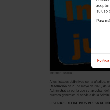
aceptar 
su uso 
Para má
Política
Interinos Justicia
A los listados definitivos se ha añadido, 
Resolución
de 21 de mayo de 2025, de la 
Administrativa por la que se aprueban defi
cuerpos generales al servicio de la Admini
LISTADOS DEFINITIVOS BOLSA DE IN