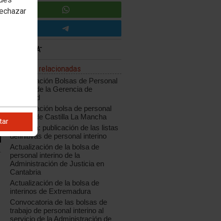
rechazar
Noticias relacionadas
Actualización Bolsas de Personal
Interino de la Gerencia de
Valladolid
Actualización bolsa de personal
interino de Castilla La Mancha
tar
Cataluña: publicación de las listas
definitivas de personal interino
Actualización de la bolsa de
personal interino de la
Administración de Justicia en
Cantabria
Actualización de la bolsa de
interinos de Extremadura
Convocatoria de las bolsas de
trabajo de personal interino al
servicio de la Administración de