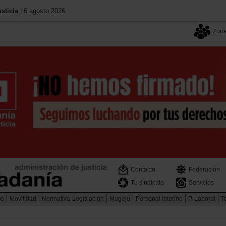
sticia
| 6 agosto 2026.
Zona
Contacto
Federación
Tu sindicato
Servicios
os
Movilidad
Normativa-Legislación
Mugeju
Personal Interino
P. Laboral
Te