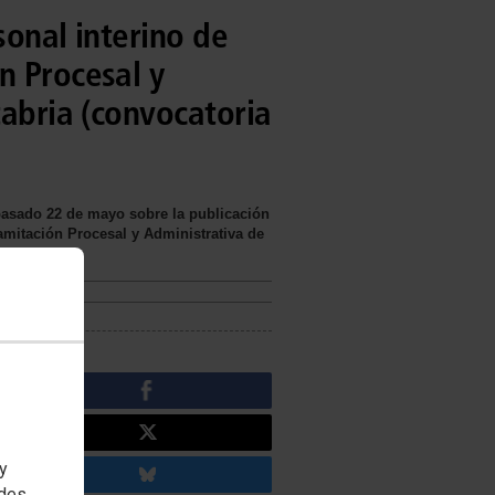
sonal interino de
n Procesal y
tabria (convocatoria
pasado 22 de mayo sobre la publicación
ramitación Procesal y Administrativa de
 y
edes