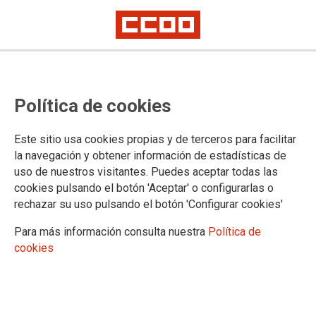
CCOO rechaza el plan del
Política de cookies
Ministerio que supone un despido
masivo de personal interino en la
Este sitio usa cookies propias y de terceros para facilitar
Administración de Justicia
la navegación y obtener información de estadísticas de
uso de nuestros visitantes. Puedes aceptar todas las
cookies pulsando el botón 'Aceptar' o configurarlas o
Ha propuesto a las organizaciones sindicales, para su
rechazar su uso pulsando el botón 'Configurar cookies'
negociación, una modificación de la LOPJ que ya ha enviado
al Congreso para que el personal interino sea cesado de
Para más información consulta nuestra
Política de
forma fulminante cuando transcurran dos años desde su
cookies
nombramiento, aunque persistan las razones de urgencia por
las fue nombrado, con lo que el servicio público se resentiría
de forma muy considerable