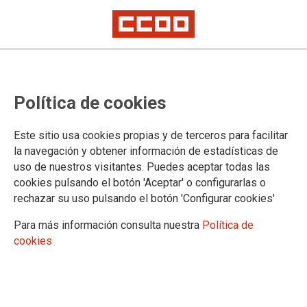
Reunión de la Mesa Sectorial
Política de cookies
(estatal): ataque sin precedentes
al personal interino y sustituto
Este sitio usa cookies propias y de terceros para facilitar
la navegación y obtener información de estadísticas de
Un nuevo ataque sin precedentes del Ministerio de Justicia a los
uso de nuestros visitantes. Puedes aceptar todas las
trabajadores y trabajadoras: ahora pretenden precarizar aún más si cabe
al personal interino y sustituto y abren la puerta a que no se nombre
cookies pulsando el botón 'Aceptar' o configurarlas o
interino/a para cubrir las vacantes y ausencias
rechazar su uso pulsando el botón 'Configurar cookies'
Hoy se ha celebrado una reunión de la Mesa Sectorial
Para más información consulta nuestra
Política de
convocada, sin preaviso y con apenas dos días hábiles de
cookies
antelación, con el único objeto de modificar los artículos 451,
489, 489 bis y la Disposición Transitoria única de la LOPJ,
relativos a las sustituciones del cuerpo de LAJ’s y a los
nombramientos y ceses del personal interino