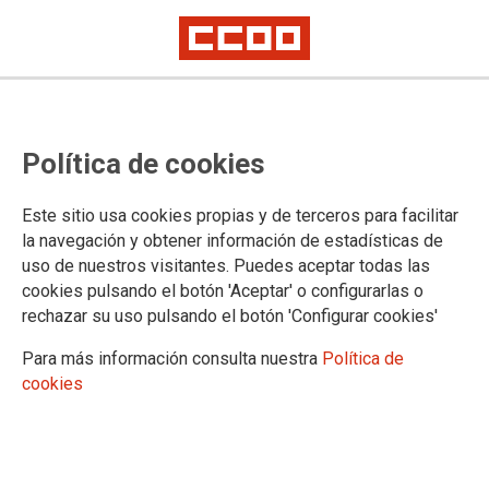
Ámbito no transferido: continúa la
Política de cookies
negociación del proceso de
acoplamiento a las nuevas
Este sitio usa cookies propias y de terceros para facilitar
oficinas judiciales y del registro
la navegación y obtener información de estadísticas de
uso de nuestros visitantes. Puedes aceptar todas las
civil con importantes diferencias
cookies pulsando el botón 'Aceptar' o configurarlas o
entre las propuestas del
rechazar su uso pulsando el botón 'Configurar cookies'
Ministerio de Justicia y las
Para más información consulta nuestra
Política de
cookies
exigencias de CCOO
Se celebró ayer una nueva reunión de la mesa de
negociación en la que CCOO hemos seguido defendiendo la