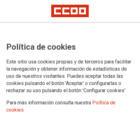
Proceso selectivo de Gestión
Política de cookies
Procesal y Administrativa, acceso
libre: convocatoria para la
Este sitio usa cookies propias y de terceros para facilitar
realización de la prueba de
la navegación y obtener información de estadísticas de
uso de nuestros visitantes. Puedes aceptar todas las
conocimiento de Derecho Civil
cookies pulsando el botón 'Aceptar' o configurarlas o
Vasco
rechazar su uso pulsando el botón 'Configurar cookies'
Para más información consulta nuestra
Política de
cookies
Publicado en la página web del Ministerio de Justicia
08/05/2025.
TEMAS
Oposiciones