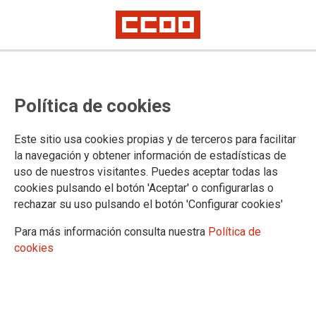
ELS TREBALLADORS I LES
Política de cookies
TREBALLADORES DE LA JUSTÍCIA
HEM DE TENIR CURA DE LA
Este sitio usa cookies propias y de terceros para facilitar
NOSTRA SALUT
la navegación y obtener información de estadísticas de
uso de nuestros visitantes. Puedes aceptar todas las
Avui, 28 d'abril, és el Dia Mundial de la Seguretat i la salut laboral
cookies pulsando el botón 'Aceptar' o configurarlas o
rechazar su uso pulsando el botón 'Configurar cookies'
28/04/2025.
Para más información consulta nuestra
Política de
TEMAS
cookies
Salud Laboral
Al 2024 es van produir 115 accidents de treball la qual cosa va
suposar un important increment de la sinistralitat laboral dins del