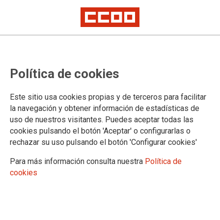
Borrador final del Real Decreto
Política de cookies
por el que se adoptan las
disposiciones necesarias para
Este sitio usa cookies propias y de terceros para facilitar
implementar en las Oficinas
la navegación y obtener información de estadísticas de
uso de nuestros visitantes. Puedes aceptar todas las
judiciales y en las Oficinas de
cookies pulsando el botón 'Aceptar' o configurarlas o
Justicia en los municipios el
rechazar su uso pulsando el botón 'Configurar cookies'
modelo de organización
Para más información consulta nuestra
Política de
cookies
establecido por la Ley Orgánica
1/2025, de 2 de enero