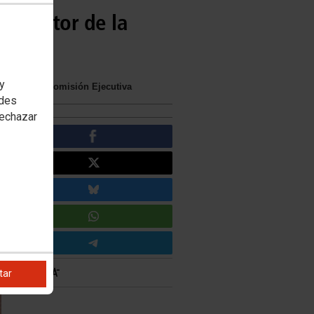
el Sector de la
 y
a una nueva Comisión Ejecutiva
edes
rechazar
tar