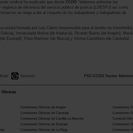
undo sindical ha explicado que desde
CCOO
"debemos enfrentar los
 orgánica de eficiencia del servicio público de justicia (LOESPJ) así como
nistración se niega a dar al conjunto de los trabajadores y trabajadoras de
va estará formada por Luis Calero (responsable para el ámbito no transferido)
 Galicia), Inmaculada Molina (de Adalucía), Ricardo Bueno (de Aragón), Mariá
(de Euskadi), Flora Martínez (de Murcia) y Silvina Castellano (de Cataluña)
FSC-CCOO Sector Administ
filiate
Servicios
s Obreras
Comisiones Obreras de Aragón
Comisiones Ob
Comisiones Obreras de Canarias
Comisiones O
Comisiones Obreras de Castilla-La Mancha
Comissió Obre
Comisiones Obreras de Euskadi
Comisiones O
cia
Comisiones Obreras de La Rioja
Comisiones O