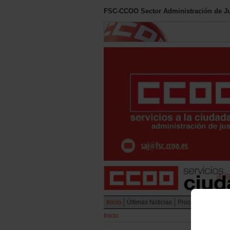
FSC-CCOO Sector Administración de Ju
Inicio
Últimas Noticias
Procesos Selectiv
Inicio