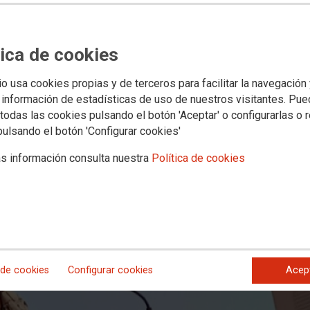
 nueva Secretaria General estatal d
Justicia de CCOO
tica de cookies
io usa cookies propias y de terceros para facilitar la navegación
a Administración de Justicia que se celebró en Zaragoza eligió también 
 información de estadísticas de uso de nuestros visitantes. Pu
todas las cookies pulsando el botón 'Aceptar' o configurarlas o 
pulsando el botón 'Configurar cookies'
s información consulta nuestra
Política de cookies
 de cookies
Configurar cookies
Acep