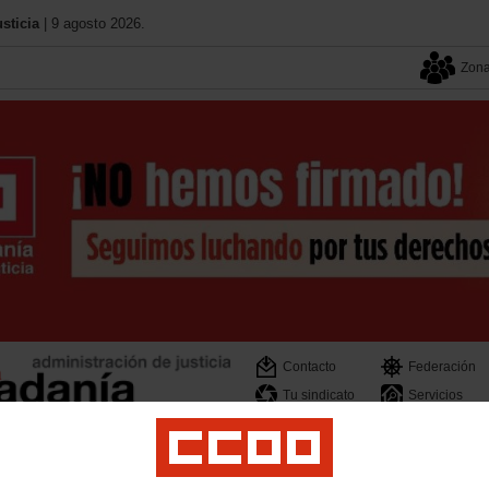
sticia
| 9 agosto 2026.
Zona
Contacto
Federación
Tu sindicato
Servicios
os
Movilidad
Normativa-Legislación
Mugeju
Personal Interino
P. Laboral
Te