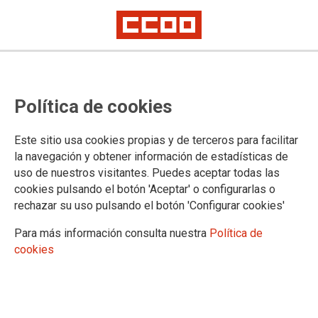
Proceso selectivo de Tramitación
Política de cookies
Procesal y Administrativa, acceso
libre (Orden PJC/64/2024):
Este sitio usa cookies propias y de terceros para facilitar
corrección Idioma y Derecho Foral
la navegación y obtener información de estadísticas de
uso de nuestros visitantes. Puedes aceptar todas las
País Vasco
cookies pulsando el botón 'Aceptar' o configurarlas o
rechazar su uso pulsando el botón 'Configurar cookies'
Publicado en la página web del Ministerio de Justicia
Para más información consulta nuestra
Política de
cookies
25/03/2025.
TEMAS
Oposiciones