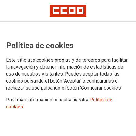
Personal Laboral: convocatoria de
Política de cookies
concurso extraordinario de
traslados para la provisión de
Este sitio usa cookies propias y de terceros para facilitar
puestos de trabajo del personal
la navegación y obtener información de estadísticas de
uso de nuestros visitantes. Puedes aceptar todas las
laboral del grupo profesional E0,
cookies pulsando el botón 'Aceptar' o configurarlas o
especialidad Tareas
rechazar su uso pulsando el botón 'Configurar cookies'
Complementarias de Apoyo
Para más información consulta nuestra
Política de
cookies
Publicado en el
BOE de 17 de marzo de 2025
17/03/2025.