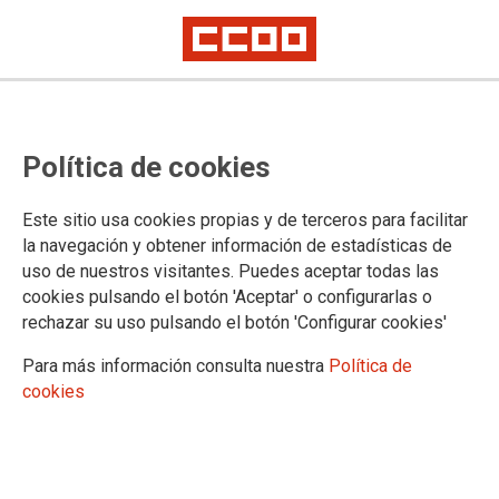
Proceso selectivo de Tramitación
Política de cookies
Procesal y Administrativa,
estabilización, concurso: notas del
Este sitio usa cookies propias y de terceros para facilitar
examen de idioma valenciano y
la navegación y obtener información de estadísticas de
uso de nuestros visitantes. Puedes aceptar todas las
notas de personas aprobadas
cookies pulsando el botón 'Aceptar' o configurarlas o
incluido idioma valenciano
rechazar su uso pulsando el botón 'Configurar cookies'
Para más información consulta nuestra
Política de
cookies
Publicado en la página web del Ministerio de Justicia
04/03/2025.
TEMAS
Oposiciones