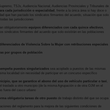
 Supremo, TSJs, Audiencia Nacional, Audiencias Provinciales y Tribunales de
ara cada jurisdicción o especialidad
, frente a la única área si hay doce o
ad que han pactado los sindicatos firmantes del acuerdo, situación que solo
 todas las jurisdicciones
an obligatoriamente
equipos diferenciados con cada quince efectivos
,
los sindicatos firmantes del acuerdo que solo existirán en las poblaciones
iferenciados de Violencia Sobre la Mujer con retribuciones especiales
ivas por grupos de población
sempeña puestos singularizados
sea acoplado a puestos de las mismas
misma localidad sin necesidad de participar en un concurso específico
nicipio, que se garantice el abono del uso de vehículo particular o taxi
,
a el traslado a otro municipio (de la misma Agrupación o de otra OJM en el
ias fuera del casco urbano
ma obligatoria tareas de otro puesto
de trabajo distinto del que se ocupa
iones del reglamento para la mejora de las siguientes condiciones de