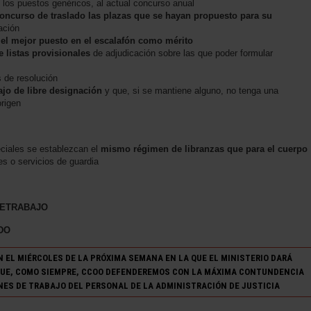
 los puestos genéricos, al actual concurso anual
concurso de traslado las plazas que se hayan propuesto para su
ación
 el mejor puesto en el escalafón como mérito
e listas provisionales
de adjudicación sobre las que poder formular
de resolución
ajo de libre designación
y que, si se mantiene alguno, no tenga una
origen
ciales se establezcan el
mismo régimen de libranzas que para el cuerpo
es o servicios de guardia
LETRABAJO
DO
EL MIÉRCOLES DE LA PRÓXIMA SEMANA EN LA QUE EL MINISTERIO DARÁ
UE, COMO SIEMPRE, CCOO DEFENDEREMOS CON LA MÁXIMA CONTUNDENCIA
NES DE TRABAJO DEL PERSONAL DE LA ADMINISTRACIÓN DE JUSTICIA