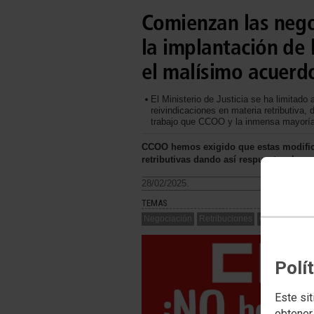
Comienzan las nego
la implantación de 
el malísimo acuerd
El Ministerio de Justicia se ha limitado
reivindicaciones en materia retributiva,
trabajo que CCOO y la inmensa mayoría 
CCOO hemos exigido que estas modifica
retributivas dando así respuesta a las 
28/02/2025.
TEMAS
Negociación
Retribuciones
Organización 
Polí
Este sit
obtener