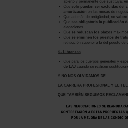
abierto y permanente que sustituya, en
Que
solo puedan ser excluidas del 
amortización
en las mesas de negoci
Que además de antigüedad,
se valore
Que
sea obligatoria la publicación d
alegaciones
Que
se reduzcan los plazos
máximos 
Que
se eliminen los puestos de trab
retribución superior a la del puesto de 
4.- Libranzas
Que para los cuerpos generales y espe
de LAJ
cuando se realicen sustitucion
Y NO NOS OLVIDAMOS DE
LA CARRERA PROFESIONAL Y EL TE
QUE TAMBIÉN SEGUIMOS RECLAMAN
LAS NEGOCIACIONES SE REANUDARÁN 
CONTESTACIÓN A ESTAS PROPUESTAS Q
POR LA MEJORA DE LAS CONDICIO