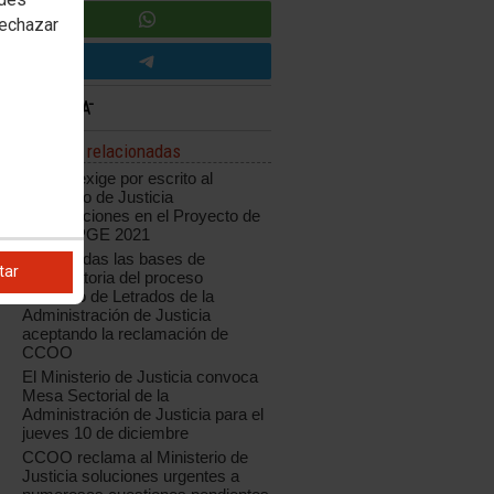
rechazar
Noticias relacionadas
CCOO exige por escrito al
Ministerio de Justicia
modificaciones en el Proyecto de
Ley de PGE 2021
Modificadas las bases de
tar
convocatoria del proceso
selectivo de Letrados de la
Administración de Justicia
aceptando la reclamación de
CCOO
El Ministerio de Justicia convoca
Mesa Sectorial de la
Administración de Justicia para el
jueves 10 de diciembre
CCOO reclama al Ministerio de
Justicia soluciones urgentes a