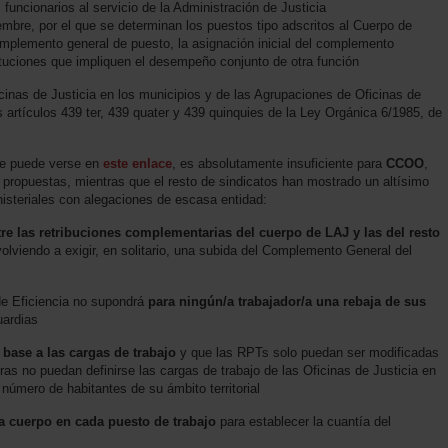
funcionarios al servicio de la Administración de Justicia
mbre, por el que se determinan los puestos tipo adscritos al Cuerpo de
omplemento general de puesto, la asignación inicial del complemento
tituciones que impliquen el desempeño conjunto de otra función
cinas de Justicia en los municipios y de las Agrupaciones de Oficinas de
s artículos 439 ter, 439 quater y 439 quinquies de la Ley Orgánica 6/1985, de
que puede verse en
este enlace
, es absolutamente insuficiente para
CCOO
,
 propuestas, mientras que el resto de sindicatos han mostrado un altísimo
isteriales con alegaciones de escasa entidad:
re las retribuciones complementarias del cuerpo de LAJ y las del resto
volviendo a exigir, en solitario, una subida del Complemento General del
 de Eficiencia no supondrá
para ningún/a trabajador/a una rebaja de sus
uardias
 base a las cargas de trabajo
y que las RPTs solo puedan ser modificadas
ras no puedan definirse las cargas de trabajo de las Oficinas de Justicia en
l número de habitantes de su ámbito territorial
a cuerpo en cada puesto de trabajo
para establecer la cuantía del