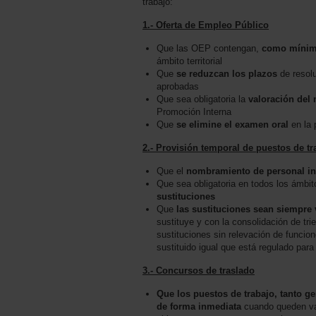
trabajo:
1.- Oferta de Empleo Público
Que las OEP contengan,
como mínimo,
ámbito territorial
Que
se reduzcan los plazos
de resolu
aprobadas
Que sea obligatoria la
valoración del 
Promoción Interna
Que
se elimine el examen oral
en la 
2.- Provisión temporal de puestos de tr
Que el
nombramiento de personal inte
Que sea obligatoria en todos los ámbito
sustituciones
Que
las sustituciones sean siempre 
sustituye y con la consolidación de tri
sustituciones sin relevación de funcio
sustituido igual que está regulado par
3.- Concursos de traslado
Que los puestos de trabajo, tanto g
de forma inmediata
cuando queden vac