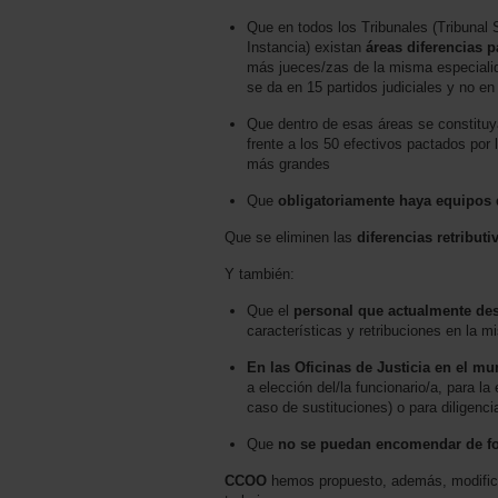
Que en todos los Tribunales (Tribunal
Instancia) existan
áreas diferencias p
más jueces/zas de la misma especialid
se da en 15 partidos judiciales y no en
Que dentro de esas áreas se constituy
frente a los 50 efectivos pactados por 
más grandes
Que
obligatoriamente haya equipos d
Que se eliminen las
diferencias retribut
Y también:
Que el
personal que actualmente de
características y retribuciones en la 
En las Oficinas de Justicia en el mu
a elección del/la funcionario/a, para l
caso de sustituciones) o para diligenc
Que
no se puedan encomendar de for
CCOO
hemos propuesto, además, modificac