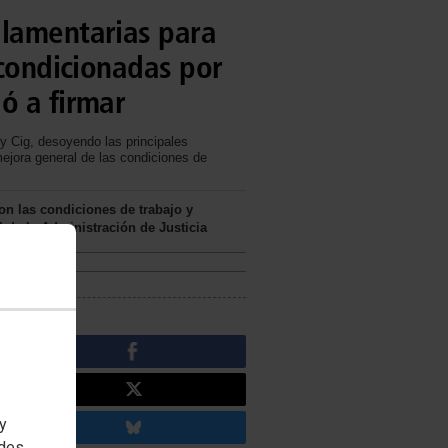
glamentarias para
 condicionadas por
ó a firmar
 y Cig, desoyendo las principales
mejora general de las condiciones de
n las condiciones de trabajo y
 de la Administración de Justicia
 y
edes