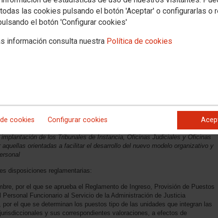
todas las cookies pulsando el botón 'Aceptar' o configurarlas o 
pulsando el botón 'Configurar cookies'
s información consulta nuestra
Política de cookies
 negociación de las modificaciones reglamentarias establecidas en la
la Ley Orgánica 1/2025, de 2 de enero, de medidas en materia de eficiencia
one:
 de cookies
Configurar cookies
Acep
artir de la entrada en vigor de esta ley, deberá aprobar las modificaciones
 implantación de los Tribunales de Instancia, Oficinas Judiciales y Oficinas
r aquellas orientadas a facilitar el desarrollo del nuevo modelo organizativo y
ersonal
tes disposiciones reglamentarias:
mbre, por el que se aprueba el Reglamento de Ingreso, Provisión de Puestos
 Personal Funcionario al Servicio de la Administración de Justicia
, por el que se determinan los puestos tipo de las unidades que integran las
o jurisdiccionales y sus correspondientes valoraciones, a efectos de