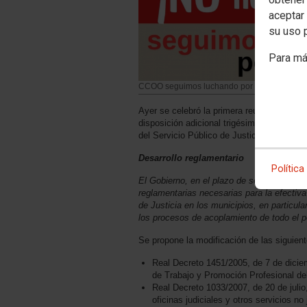
aceptar 
su uso 
Para má
CCOO seguimos luchando por tus derechos
Ayer se celebró la primera reunión para la
disposición adicional trigésima quinta de 
del Servicio Público de Justicia, que disp
Desarrollo reglamentario
Política
El Gobierno, en el plazo de seis meses a p
reglamentarias necesarias para la efectiva
de Justicia en los municipios, en particula
los procesos de acoplamiento de todo el p
Se propone la modificación de las siguien
Real Decreto 1451/2005, de 7 de dicie
de Trabajo y Promoción Profesional del
Real Decreto 1033/2007, de 20 de julio
oficinas judiciales y otros servicios n