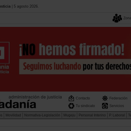
sticia
| 5 agosto 2026.
Zona
Contacto
Federación
Tu sindicato
Servicios
os
Movilidad
Normativa-Legislación
Mugeju
Personal Interino
P. Laboral
Te