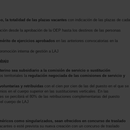
 la totalidad de las plazas vacantes
con indicación de las plazas de cada
ción desde la aprobación de la OEP hasta los destinos de las personas
mérito de ejercicios aprobados
en las anteriores convocatorias en la
promoción interna de gestión a LAJ
abajo
rino sea subsidiario a la comisión de servicio o sustitución
s territoriales la
regulación negociada de las comisiones de servicio y
voluntarias y retribuidas
con el cien por cien de las del puesto en el que se
enios en el cuerpo superior en las sustituciones verticales. En las
nes se percibirá el 80% de las retribuciones complementarias del puesto
a el cuerpo de LAJ
enéricos como singularizados, sean ofrecidos en concurso de traslado
antes o esté prevista su nueva creación con un concurso de traslado