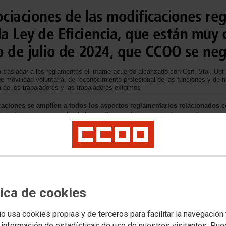
ciaciones de las modificaciones re
la Ley de Eficiencia, que están muy
o de julio de 2024, que CCOO se neg
 a trasladar a los reglamentos el infame acuerdo alcanzado con Csif, Staj, Ugt
 de movilidad voluntaria, de reconocimiento profesional de las funciones y de 
de los trabajadores y las trabajadores exigimos
ciones se amplíen a todos los aspectos reglamentarios relacionados co
reivindicaciones que, desde hace años, reclamamos junto con el personal
Judicial
Legislación
tica de cookies
io usa cookies propias y de terceros para facilitar la navegación
 información de estadísticas de uso de nuestros visitantes. Pu