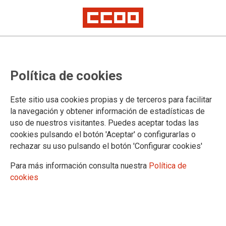
Listado provisional de personas
Política de cookies
admitidas y excluidas en la bolsa
de contratación temporal de
Este sitio usa cookies propias y de terceros para facilitar
Navarra
la navegación y obtener información de estadísticas de
uso de nuestros visitantes. Puedes aceptar todas las
cookies pulsando el botón 'Aceptar' o configurarlas o
Publicado en la
página web del gobierno de la Comunidad
rechazar su uso pulsando el botón 'Configurar cookies'
Foral de Navarra
Para más información consulta nuestra
Política de
13/02/2025.
cookies
TEMAS
Personal Interino