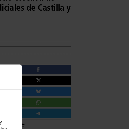
iciales de Castilla y
 y
edes