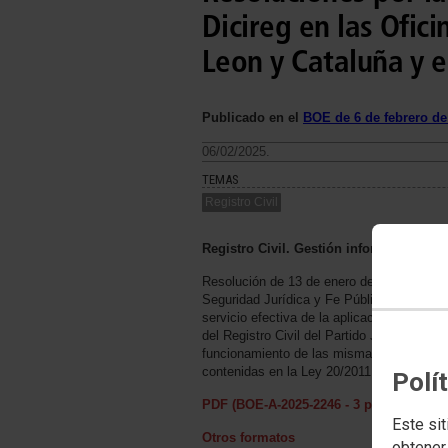
Dicireg en las Ofici
Leon y Cataluña y e
Publicado en el
BOE de 6 de febrero de
06/02/2025.
TEMAS
Registro Civil
Registro Civil. Gestión informatizada
Resolución de 13 de enero de 2025, de la 
Seguridad Jurídica y Fe Pública, por la qu
servicio efectiva de la aplicación informát
del Registro Civil del Partido Judicial de 
funcionamiento de las mismas conforme a 
contenidas en la Ley 20/2011, de 21 de juli
Polí
PDF (BOE-A-2025-2246 - 3 págs. - 199 K
Este sit
Otros formatos
obtener