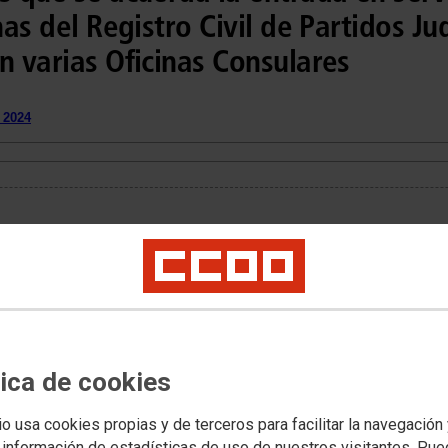
nas del Registro Civil de Partidos Jud
n varias Oficinas Consulares
 2024
Dirección General de
e se acuerda la entrada en
ica Dicireg en las Oficinas
Puebla de Sanabria, para el
las previsiones
o, del Registro Civil
tica de cookies
B)
io usa cookies propias y de terceros para facilitar la navegación
 información de estadísticas de uso de nuestros visitantes. Pu