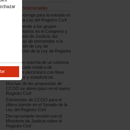
rechazar
Noticias relacionadas
Nueva prórroga para la entrada en
vigor de la Ley del Registro Civil
CCOO remite a los grupos
parlamentarios en el Congreso y
al Ministerio de Justicia, las
propuestas de enmiendas a la
Proposición de Ley de
Modificación de la Ley de Registro
Civil
Puesta en marcha de un sistema
de certificado médico de
tar
defunción electrónico con fines
registrales y estadísticos.
Muchas de las propuestas de
CCOO se abren paso en el nuevo
Registro Civil
Enmiendas de CCOO para el
último trámite en el Senado de la
Ley del Registro Civil
Decepcionante reunión con el
Ministerio de Justicia sobre el
Registro Civil