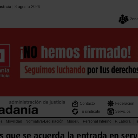
sticia
| 8 agosto 2026.
Zona
Contacto
Federación
Tu sindicato
Servicios
os
Movilidad
Normativa-Legislación
Mugeju
Personal Interino
P. Laboral
Te
s que se acuerda la entrada en serv