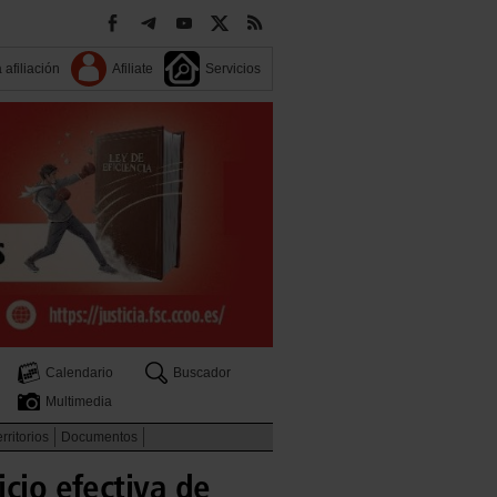
 afiliación
Afiliate
Servicios
Calendario
Buscador
Multimedia
rritorios
Documentos
icio efectiva de