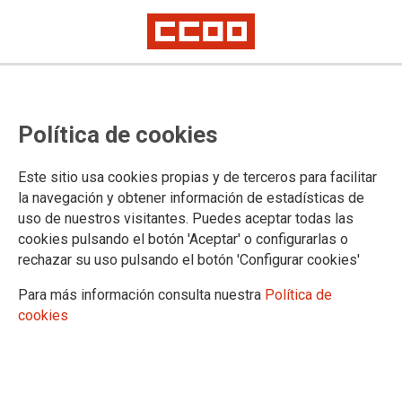
Actualización de la bolsa de
Política de cookies
interinos de cuerpos generales,
Gerencia Territorial del Ministerio
Este sitio usa cookies propias y de terceros para facilitar
de Justicia en Valladolid
la navegación y obtener información de estadísticas de
uso de nuestros visitantes. Puedes aceptar todas las
cookies pulsando el botón 'Aceptar' o configurarlas o
rechazar su uso pulsando el botón 'Configurar cookies'
08/01/2025.
TEMAS
Para más información consulta nuestra
Política de
Personal Interino
cookies