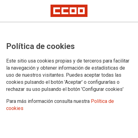
Publicada en el BOE la Ley
Política de cookies
Orgánica 1/2025, de 2 de enero,
de medidas en materia de
Este sitio usa cookies propias y de terceros para facilitar
eficiencia del Servicio Público de
la navegación y obtener información de estadísticas de
uso de nuestros visitantes. Puedes aceptar todas las
Justicia
cookies pulsando el botón 'Aceptar' o configurarlas o
rechazar su uso pulsando el botón 'Configurar cookies'
Publicado en el
BOE de 3 de enero de 2025
Para más información consulta nuestra
Política de
cookies
03/01/2025.
TEMAS
Legislación