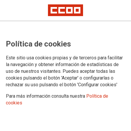
CCOO seguiremos trabajando para
Política de cookies
paliar los efectos más negativos
de la Ley de Eficiencia aprobada
Este sitio usa cookies propias y de terceros para facilitar
ayer por el Congreso
la navegación y obtener información de estadísticas de
uso de nuestros visitantes. Puedes aceptar todas las
cookies pulsando el botón 'Aceptar' o configurarlas o
rechazar su uso pulsando el botón 'Configurar cookies'
20/12/2024.
TEMAS
Para más información consulta nuestra
Política de
Negociación
Retribuciones
Organización Judicial
Carrera Profesional
cookies
RPT
Legislación