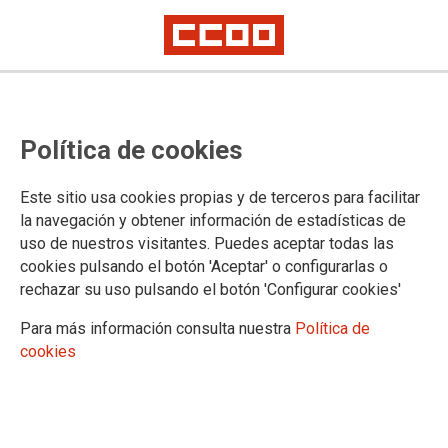
Proceso selectivo de Técnicos
Política de cookies
Especialistas del INTCF, acceso
libre, Orden PJC/444/2024, de 25
Este sitio usa cookies propias y de terceros para facilitar
de abril. Fecha del examen, 25 de
la navegación y obtener información de estadísticas de
uso de nuestros visitantes. Puedes aceptar todas las
enero de 2025 en el CEJ, en
cookies pulsando el botón 'Aceptar' o configurarlas o
Madrid
rechazar su uso pulsando el botón 'Configurar cookies'
Para más información consulta nuestra
Política de
cookies
Publicado en la página web del Ministerio de Justicia
16/12/2024.
TEMAS
Cuerpos Especiales
Oposiciones